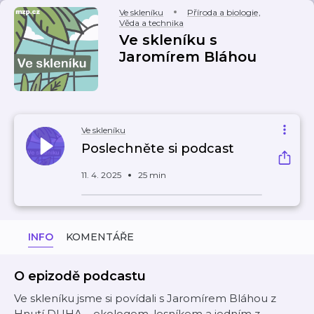
Ve skleníku
Příroda a biologie
,
Věda a technika
Ve skleníku s
Jaromírem Bláhou
Ve skleníku
Poslechněte si podcast
11. 4. 2025
25 min
INFO
KOMENTÁŘE
O epizodě podcastu
Ve skleníku jsme si povídali s Jaromírem Bláhou z
Hnutí DUHA – ekologem, lesníkem a jedním z