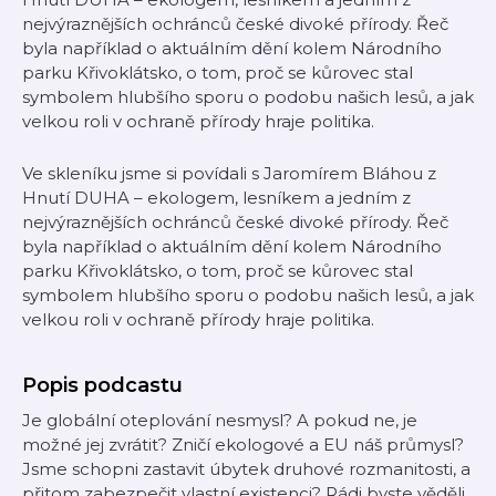
nejvýraznějších ochránců české divoké přírody. Řeč
byla například o aktuálním dění kolem Národního
parku Křivoklátsko, o tom, proč se kůrovec stal
symbolem hlubšího sporu o podobu našich lesů, a jak
velkou roli v ochraně přírody hraje politika.
Ve skleníku jsme si povídali s Jaromírem Bláhou z
Hnutí DUHA – ekologem, lesníkem a jedním z
nejvýraznějších ochránců české divoké přírody. Řeč
byla například o aktuálním dění kolem Národního
parku Křivoklátsko, o tom, proč se kůrovec stal
symbolem hlubšího sporu o podobu našich lesů, a jak
velkou roli v ochraně přírody hraje politika.
Popis podcastu
Je globální oteplování nesmysl? A pokud ne, je
možné jej zvrátit? Zničí ekologové a EU náš průmysl?
Jsme schopni zastavit úbytek druhové rozmanitosti, a
přitom zabezpečit vlastní existenci? Rádi byste věděli,