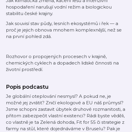
Jak klimatická změna, kácení lesů a intenzivní
hospodaření narušují vodní režim a biologickou
stabilitu české krajiny.
Jak souvisí stav půdy, lesních ekosystémů i řek — a
proč je jejich obnova mnohem komplexnější, než se
na první pohled zdá.
Rozhovor o propojených procesech v krajině,
chemických cyklech a dopadech lidské činnosti na
životní prostředí.
Popis podcastu
Je globální oteplování nesmysl? A pokud ne, je
možné jej zvrátit? Zničí ekologové a EU náš průmysl?
Jsme schopni zastavit úbytek druhové rozmanitosti, a
přitom zabezpečit vlastní existenci? Rádi byste věděli,
co vlastně je ta Zelená dohoda, Fit for 55 či strategie z
farmy na stůl, které dojednáváme v Bruselu? Pak je