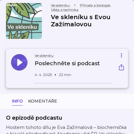
Ve skleníku
Příroda a biologie
,
Věda a technika
Ve skleníku s Evou
Zažímalovou
Ve skleníku
Poslechněte si podcast
4. 4. 2025
22 min
INFO
KOMENTÁŘE
O epizodě podcastu
Hostem tohoto dílu je Eva Zažímalová – biochemička
a bývalá předsedkyně Akademie věd ČR. Ve skleníku