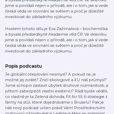
jsme si povídali nejen o přírodě, ale i o tom, jak si vede
česká věda ve srovnání se světem a proč je důležité
investovat do základního výzkumu.
Hostem tohoto dílu je Eva Zažímalová – biochemička
a bývalá předsedkyně Akademie věd ČR. Ve skleníku
jsme si povídali nejen o přírodě, ale i o tom, jak si vede
česká věda ve srovnání se světem a proč je důležité
investovat do základního výzkumu.
Popis podcastu
Je globální oteplování nesmysl? A pokud ne, je
možné jej zvrátit? Zničí ekologové a EU náš průmysl?
Jsme schopni zastavit úbytek druhové rozmanitosti, a
přitom zabezpečit vlastní existenci? Rádi byste věděli,
co vlastně je ta Zelená dohoda, Fit for 55 či strategie z
farmy na stůl, které dojednáváme v Bruselu? Pak je
náš nový podcast určen právě Vám! Prostřednictvím
rozhovorů přírodovědce Ladislava Mika se známými