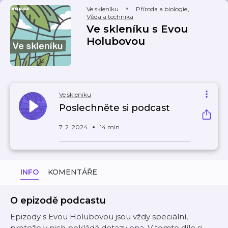
Ve skleníku
Příroda a biologie
,
Věda a technika
Ve skleníku s Evou
Holubovou
Ve skleníku
Poslechněte si podcast
7. 2. 2024
14 min
INFO
KOMENTÁŘE
O epizodě podcastu
Epizody s Evou Holubovou jsou vždy speciální,
protože v nich pokládá dotazy ona. V tomto díle si