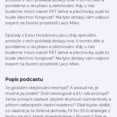
povídáme o recyklaci a zálohování. Kdy u nás
budeme moct vracet PET lahve a plechovky, a jak to
bude všechno fungovat? Na tyto dotazy vám odpoví
expert na životní prostředí Laco Miko.
Epizody s Evou Holubovou jsou vždy speciální,
protože v nich pokládá dotazy ona. V tomto díle si
povídáme o recyklaci a zálohování. Kdy u nás
budeme moct vracet PET lahve a plechovky, a jak to
bude všechno fungovat? Na tyto dotazy vám odpoví
expert na životní prostředí Laco Miko.
Popis podcastu
Je globální oteplování nesmysl? A pokud ne, je
možné jej zvrátit? Zničí ekologové a EU náš průmysl?
Jsme schopni zastavit úbytek druhové rozmanitosti, a
přitom zabezpečit vlastní existenci? Rádi byste věděli,
co vlastně je ta Zelená dohoda, Fit for 55 či strategie z
farmy na stůl, které dojednáváme v Bruselu? Pak je