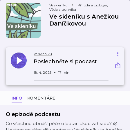
Ve skleníku
Příroda a biologie
,
Věda a technika
Ve skleníku s Anežkou
Daníčkovou
Ve skleníku
Poslechněte si podcast
18. 4. 2025
17 min
INFO
KOMENTÁŘE
O epizodě podcastu
Co všechno obnáší péče o botanickou zahradu? 🌿
Hostem nového dílu podcastu Ve skleníku je Anežka