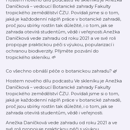
Daníčková – vedoucí Botanické zahrady Fakulty
tropického zemědělství ČZU. Povídali jsme si o tom,
jaká je každodenní náplň práce v botanické zahradě,
proč jsou sbírky rostlin tak důležité, i o tom, jak se
zahrada otevírá studentům, vědě i veřejnosti.Anežka
Daníčková vede zahradu od roku 2021 a ve své roli
propojuje praktickou péči s výukou, popularizací i
ochranou biodiverzity. Přijměte pozvání do
tropického skleníku. 🌱
Co všechno obnáší péče o botanickou zahradu? 🌿
Hostem nového dílu podcastu Ve skleníku je Anežka
Daníčková – vedoucí Botanické zahrady Fakulty
tropického zemědělství ČZU. Povídali jsme si o tom,
jaká je každodenní náplň práce v botanické zahradě,
proč jsou sbírky rostlin tak důležité, i o tom, jak se
zahrada otevírá studentům, vědě i veřejnosti.
Anežka Daníčková vede zahradu od roku 2021 a ve
své roli propojuje praktickou péči s výukou,