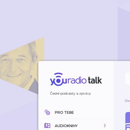
České podcasty a zprávy
Úv
PRO TEBE
AUDIOKNIHY