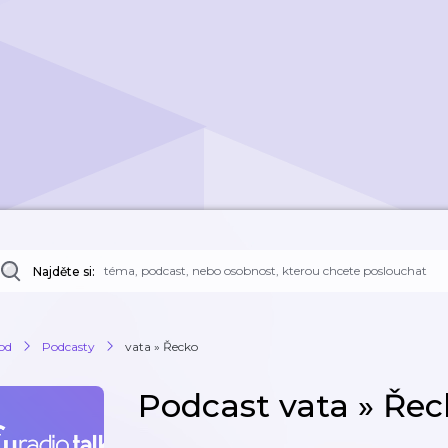
Najděte si:
od
Podcasty
vata » Řecko
Podcast vata » Řec