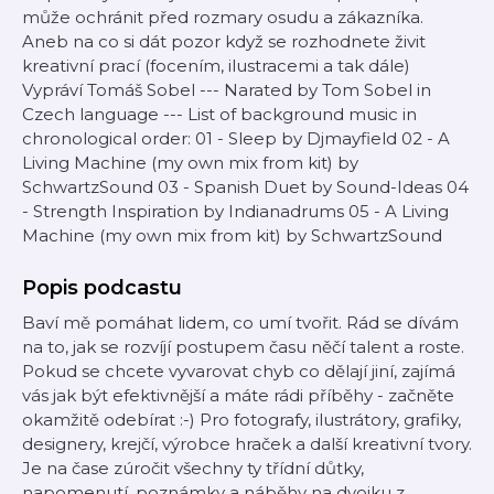
může ochránit před rozmary osudu a zákazníka.
Aneb na co si dát pozor když se rozhodnete živit
kreativní prací (focením, ilustracemi a tak dále)
Vypráví Tomáš Sobel --- Narated by Tom Sobel in
Czech language --- List of background music in
chronological order: 01 - Sleep by Djmayfield 02 - A
Living Machine (my own mix from kit) by
SchwartzSound 03 - Spanish Duet by Sound-Ideas 04
- Strength Inspiration by Indianadrums 05 - A Living
Machine (my own mix from kit) by SchwartzSound
Popis podcastu
Baví mě pomáhat lidem, co umí tvořit. Rád se dívám
na to, jak se rozvíjí postupem času něčí talent a roste.
Pokud se chcete vyvarovat chyb co dělají jiní, zajímá
vás jak být efektivnější a máte rádi příběhy - začněte
okamžitě odebírat :-) Pro fotografy, ilustrátory, grafiky,
designery, krejčí, výrobce hraček a další kreativní tvory.
Je na čase zúročit všechny ty třídní důtky,
napomenutí, poznámky a náběhy na dvojku z