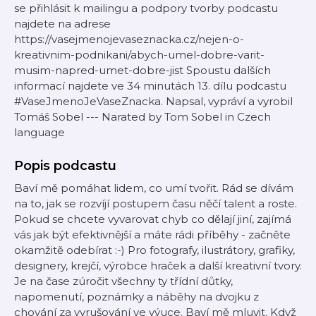
se přihlásit k mailingu a podpory tvorby podcastu
najdete na adrese
https://vasejmenojevaseznacka.cz/nejen-o-
kreativnim-podnikani/abych-umel-dobre-varit-
musim-napred-umet-dobre-jist Spoustu dalších
informací najdete ve 34 minutách 13. dílu podcastu
#VaseJmenoJeVaseZnacka. Napsal, vypráví a vyrobil
Tomáš Sobel --- Narated by Tom Sobel in Czech
language
Popis podcastu
Baví mě pomáhat lidem, co umí tvořit. Rád se dívám
na to, jak se rozvíjí postupem času něčí talent a roste.
Pokud se chcete vyvarovat chyb co dělají jiní, zajímá
vás jak být efektivnější a máte rádi příběhy - začněte
okamžitě odebírat :-) Pro fotografy, ilustrátory, grafiky,
designery, krejčí, výrobce hraček a další kreativní tvory.
Je na čase zúročit všechny ty třídní důtky,
napomenutí, poznámky a náběhy na dvojku z
chování za vyrušování ve výuce. Baví mě mluvit. Když