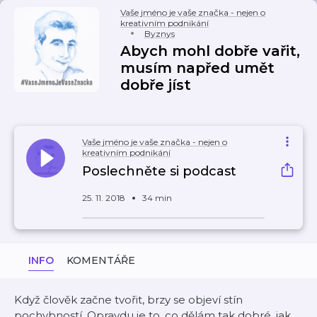
Vaše jméno je vaše značka - nejen o
kreativním podnikání
Byznys
Abych mohl dobře vařit,
musím napřed umět
dobře jíst
Vaše jméno je vaše značka - nejen o
kreativním podnikání
Poslechněte si podcast
25. 11. 2018
34 min
INFO
KOMENTÁŘE
Když člověk začne tvořit, brzy se objeví stín
pochybností. Opravdu je to, co dělám tak dobré, jak