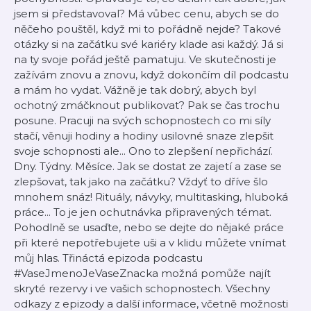
jsem si představoval? Má vůbec cenu, abych se do
něčeho pouštěl, když mi to pořádně nejde? Takové
otázky si na začátku své kariéry klade asi každý. Já si
na ty svoje pořád ještě pamatuju. Ve skutečnosti je
zažívám znovu a znovu, když dokončím díl podcastu
a mám ho vydat. Vážně je tak dobrý, abych byl
ochotný zmáčknout publikovat? Pak se čas trochu
posune. Pracuji na svých schopnostech co mi síly
stačí, věnuji hodiny a hodiny usilovné snaze zlepšit
svoje schopnosti ale... Ono to zlepšení nepřichází.
Dny. Týdny. Měsíce. Jak se dostat ze zajetí a zase se
zlepšovat, tak jako na začátku? Vždyť to dříve šlo
mnohem snáz! Rituály, návyky, multitasking, hluboká
práce... To je jen ochutnávka připravených témat.
Pohodlně se usaďte, nebo se dejte do nějaké práce
při které nepotřebujete uši a v klidu můžete vnímat
můj hlas. Třináctá epizoda podcastu
#VaseJmenoJeVaseZnacka možná pomůže najít
skryté rezervy i ve vašich schopnostech. Všechny
odkazy z epizody a další informace, včetně možnosti