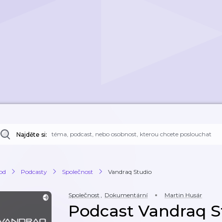
Najděte si:
od
Podcasty
Společnost
Vandraq Studio
Společnost
,
Dokumentární
Martin Husár
Podcast Vandraq S