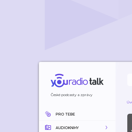
České podcasty a zprávy
Úv
PRO TEBE
AUDIOKNIHY