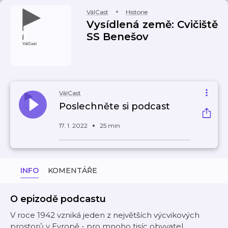
VálCast
Historie
Vysídlená země: Cvičiště
SS Benešov
VálCast
Poslechněte si podcast
17. 1. 2022
25 min
INFO
KOMENTÁŘE
O epizodě podcastu
V roce 1942 vzniká jeden z největších výcvikových
prostorů v Evropě - pro mnoho tisíc obyvatel