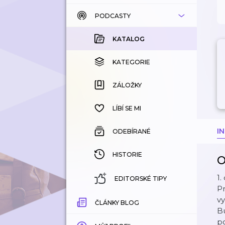
PODCASTY
KATALOG
KOUPENÉ
KATALOG
KATEGORIE
KATEGORIE
ZÁLOŽKY
ZÁLOŽKY
HISTORIE
LÍBÍ SE MI
I
ODEBÍRANÉ
HISTORIE
O
1.
EDITORSKÉ TIPY
Pr
v
ČLÁNKY BLOG
B
po