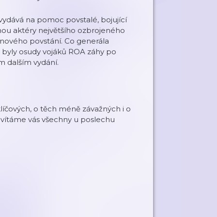
vydává na pomoc povstalé, bojující
tanou aktéry největšího ozbrojeného
nového povstání. Co generála
 byly osudy vojáků ROA záhy po
ém dalším vydání.
 klíčových, o těch méně závažných i o
ii, vítáme vás všechny u poslechu