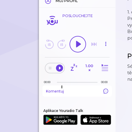
MŮJ PROFIL
1.
POSLOUCHEJTE
Pr
v
B
po
P
1.00
Sé
×
tě
n
00:00
00:00
Komentuj
Aplikace Youradio Talk