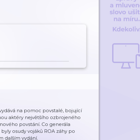
vydává na pomoc povstalé, bojující
tanou aktéry největšího ozbrojeného
nového povstání. Co generála
 byly osudy vojáků ROA záhy po
ém dalším vydání.