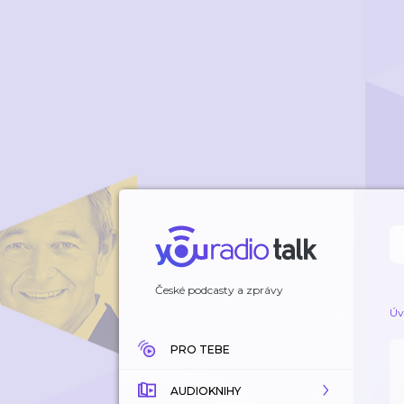
České podcasty a zprávy
Úv
PRO TEBE
AUDIOKNIHY