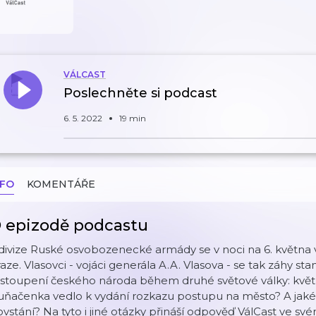
VÁLCAST
Poslechněte si podcast
6. 5. 2022
19 min
NFO
KOMENTÁŘE
 epizodě podcastu
 divize Ruské osvobozenecké armády se v noci na 6. května 
aze. Vlasovci - vojáci generála A.A. Vlasova - se tak záhy s
ystoupení českého národa během druhé světové války: květ
uňačenka vedlo k vydání rozkazu postupu na město? A jaké
vstání? Na tyto i jiné otázky přináší odpověď VálCast ve sv