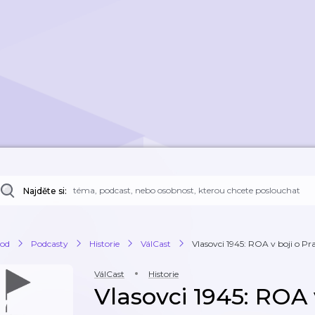
Najděte si:
od
Podcasty
Historie
VálCast
Vlasovci 1945: ROA v boji o P
VálCast
Historie
Vlasovci 1945: ROA 