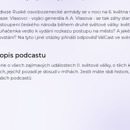
 divize Ruské osvobozenecké armády se v noci na 6. května 
aze. Vlasovci - vojáci generála A.A. Vlasova - se tak záhy s
ystoupení českého národa během druhé světové války: květ
uňačenka vedlo k vydání rozkazu postupu na město? A jaké
vstání? Na tyto i jiné otázky přináší odpověď VálCast ve sv
opis podcastu
rie o všech zajímavých událostech II. světové války, o těch
ch, jejichž pozadí je dosud v mlhách. Jestli máte rádi histor
ašich podcastů