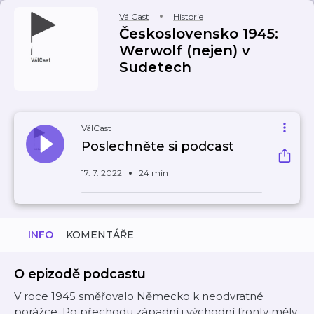
VálCast
Historie
Československo 1945:
Werwolf (nejen) v
Sudetech
VálCast
Poslechněte si podcast
17. 7. 2022
24 min
INFO
KOMENTÁŘE
O epizodě podcastu
V roce 1945 směřovalo Německo k neodvratné
porážce. Po přechodu západní i východní fronty měly