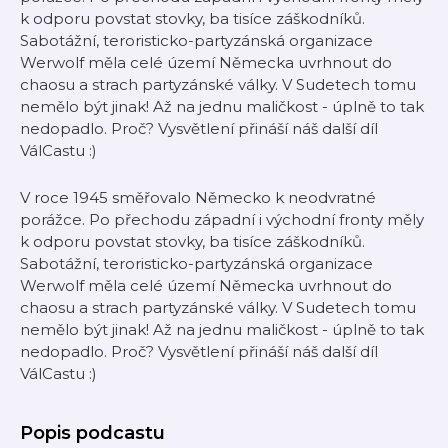
k odporu povstat stovky, ba tisíce záškodníků.
Sabotážní, teroristicko-partyzánská organizace
Werwolf měla celé území Německa uvrhnout do
chaosu a strach partyzánské války. V Sudetech tomu
nemělo být jinak! Až na jednu maličkost - úplně to tak
nedopadlo. Proč? Vysvětlení přináší náš další díl
VálCastu :)
V roce 1945 směřovalo Německo k neodvratné
porážce. Po přechodu západní i východní fronty měly
k odporu povstat stovky, ba tisíce záškodníků.
Sabotážní, teroristicko-partyzánská organizace
Werwolf měla celé území Německa uvrhnout do
chaosu a strach partyzánské války. V Sudetech tomu
nemělo být jinak! Až na jednu maličkost - úplně to tak
nedopadlo. Proč? Vysvětlení přináší náš další díl
VálCastu :)
Popis podcastu