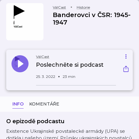
VálCast
Historie
Banderovci v ČSR: 1945-
1947
VálCast
Poslechněte si podcast
25. 3. 2022
23 min
INFO
KOMENTÁŘE
O epizodě podcastu
Existence Ukrajinské povstalecké armády (UPA) se
dotkla i našeho území. Průniky ukrajinských povstalců