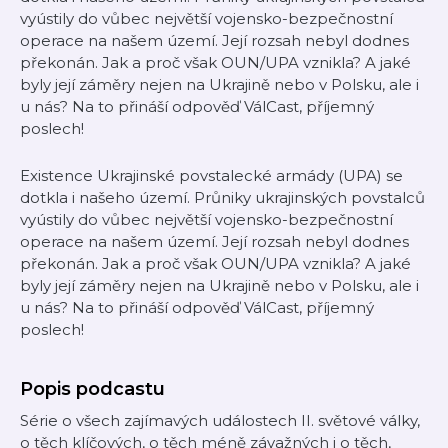
vyústily do vůbec největší vojensko-bezpečnostní
operace na našem území. Její rozsah nebyl dodnes
překonán. Jak a proč však OUN/UPA vznikla? A jaké
byly její záměry nejen na Ukrajině nebo v Polsku, ale i
u nás? Na to přináší odpověď VálCast, příjemný
poslech!
Existence Ukrajinské povstalecké armády (UPA) se
dotkla i našeho území. Průniky ukrajinských povstalců
vyústily do vůbec největší vojensko-bezpečnostní
operace na našem území. Její rozsah nebyl dodnes
překonán. Jak a proč však OUN/UPA vznikla? A jaké
byly její záměry nejen na Ukrajině nebo v Polsku, ale i
u nás? Na to přináší odpověď VálCast, příjemný
poslech!
Popis podcastu
Série o všech zajímavých událostech II. světové války,
o těch klíčových, o těch méně závažných i o těch,