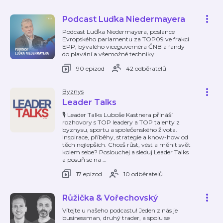
Podcast Luďka Niedermayera
Podcast Luďka Niedermayera, poslance
Evropského parlamentu za TOP09 ve frakci
EPP, bývalého viceguvernéra ČNB a fandy
do plavání a všemožné techniky.
90 epizod
42 odběratelů
Byznys
Leader Talks
🎙 Leader Talks Luboše Kastnera přináší
rozhovory s TOP leadery a TOP talenty z
byznysu, sportu a společenského života.
Inspirace, příběhy, strategie a know-how od
těch nejlepších. Chceš růst, vést a měnit svět
kolem sebe? Poslouchej a sleduj Leader Talks
a posuň se na
…
17 epizod
10 odběratelů
Růžička & Vořechovský
Vítejte u našeho podcastu! Jeden z nás je
businessman, druhý trader, a spolu se