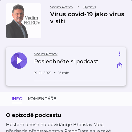
Vadim Petrov
Byznys
Virus covid-19 jako virus
v síti
Vadim Petrov
Poslechněte si podcast
19. 11. 2021
15 min
INFO
KOMENTÁŘE
O epizodě podcastu
Hostem dnešního povídání je Břetislav Moc,
předseda představenstva PragoData a.s. a také