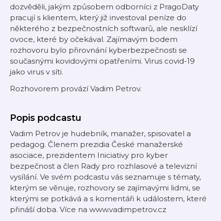
dozvěděli, jakým způsobem odborníci z PragoDaty
pracují s klientem, který již investoval peníze do
některého z bezpečnostních softwarů, ale nesklízí
ovoce, které by očekával. Zajímavým bodem
rozhovoru bylo přirovnání kyberbezpečnosti se
současnými kovidovými opatřeními. Virus covid-19
jako virus v síti.
Rozhovorem provází Vadim Petrov.
Popis podcastu
Vadim Petrov je hudebník, manažer, spisovatel a
pedagog. Členem prezidia České manažerské
asociace, prezidentem Iniciativy pro kyber
bezpečnost a člen Rady pro rozhlasové a televizní
vysílání. Ve svém podcastu vás seznamuje s tématy,
kterým se věnuje, rozhovory se zajímavými lidmi, se
kterými se potkává a s komentáři k událostem, které
přináší doba. Více na www.vadimpetrov.cz