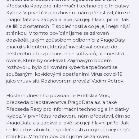
Předseda Rady pro informační technologie Iniciativy
Kybez. V první části rozhovoru nám představil, čím se
PragoData a.s. zabývá a jaké jsou její hlavní pilíře. Jak
se liší od ostatních IT společností a co je její nejsilnější
stránkou. V tomto povídání jsme se zároveň
dozvěděli, jakým způsobem odborníci z PragoDaty
pracují s klientem, který již investoval peníze do
některého z bezpečnostních softwarů, ale nesklízí
ovoce, které by očekával. Zajímavým bodem
rozhovoru bylo přirovnání kyberbezpečnosti se
současnými kovidovými opatřeními. Virus covid-19
jako virus v síti. Rozhovorem provází Vadim Petrov.
Hostem dnešního povídání je Břetislav Moc,
předseda představenstva PragoData a.s. a také
Předseda Rady pro informační technologie Iniciativy
Kybez. V první části rozhovoru nám představil, čím se
PragoData a.s. zabývá a jaké jsou její hlavní pilíře. Jak
se liší od ostatních IT společností a co je její nejsilnější
stránkou. V tomto povídání jsme se zároveň