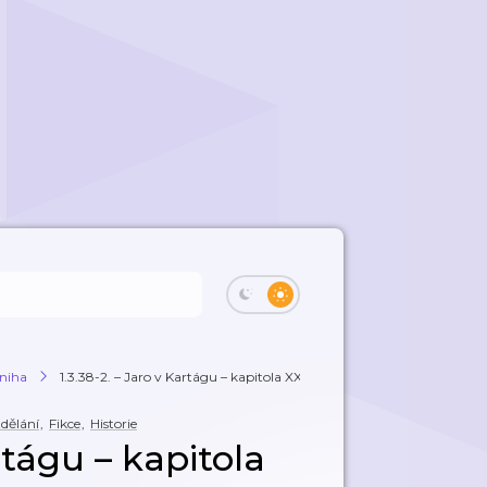
kniha
1.3.38-2. – Jaro v Kartágu – kapitola XXXV...
dělání
,
Fikce
,
Historie
artágu – kapitola