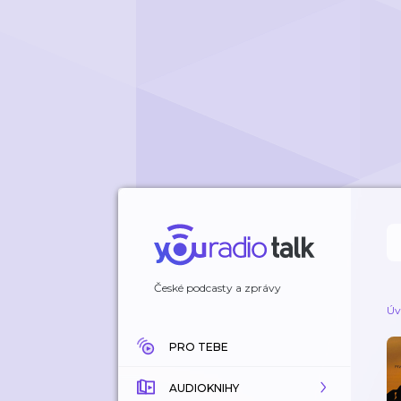
České podcasty a zprávy
Úv
PRO TEBE
AUDIOKNIHY