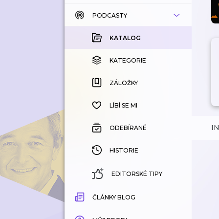
PODCASTY
KATALOG
KOUPENÉ
KATALOG
KATEGORIE
KATEGORIE
ZÁLOŽKY
ZÁLOŽKY
HISTORIE
LÍBÍ SE MI
I
ODEBÍRANÉ
HISTORIE
EDITORSKÉ TIPY
ČLÁNKY BLOG