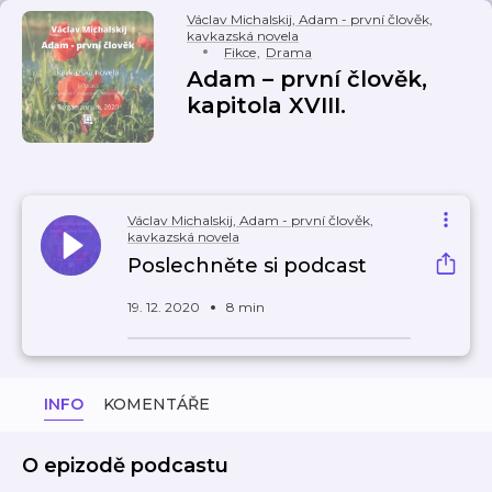
Václav Michalskij, Adam - první člověk,
kavkazská novela
Fikce
,
Drama
Adam – první člověk,
kapitola XVIII.
Václav Michalskij, Adam - první člověk,
kavkazská novela
Poslechněte si podcast
19. 12. 2020
8 min
INFO
KOMENTÁŘE
O epizodě podcastu