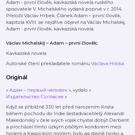
Adam - první člověk, kavkazská novela ruského
spisovatele V. Michalského vydaná poprvé v r. 2014.
Přeložil Václav Hrbek. Článek Adam – první člověk,
kapitola XVIII. se nejdříve objevil na Václav Michalskij,
Adam - první člověk, kavkazská novela.
Václav Michalskij – Adam – první člověk;
Kavkazská novela
Autorské čtení překladatele románu
Václava Hrbka
Originál
«
Адам – первый человек
», vydalo «
Издательство Согласие
»
Když se přibližně 330 let před narozením Krista
během pochodu do Indie šestadvacetiletý Alexandr
Makedonský v čele svých vojsk chystal dobýt Derbent
a procházel tímto úzkým písčitým koridorem mezi
horami a Kaspickým mořem, bylo asi stejně horko a