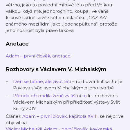
větrno, jako to poslední mírové léto před Velkou
válkou, když mě, jednoročního, koupali ve vaně
klikové skříně sovětského náklaďáku „GAZ-AA“,
známého mezi lidmi jako „jedenapůltuna“, protože
jeho nosnost byla právě taková.
Anotace
Adam – první člověk, anotace
Rozhovory s Václavem V. Michalským
Den se táhne, ale život letí
– rozhovor kritika Jurije
Pavlova s Václavem Michalským o jeho tvorbě
Příroda přisoudila ženě zvláštní ro
li – rozhovor s
Václavem Michalským při příležitosti výstavy Svět
knihy 2017
Článek
Adam – první člověk, kapitola XVIII.
se nejdříve
objevil na
Václav Michalskij, Adam - první člověk, kavkazská