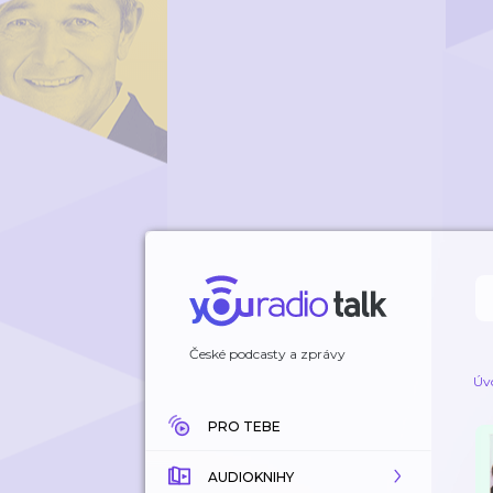
České podcasty a zprávy
Úv
PRO TEBE
AUDIOKNIHY