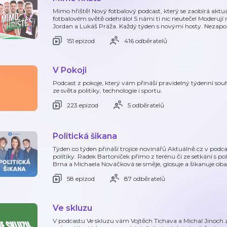
Mimo hřiště! Nový fotbalový podcast, který se zaobírá aktu
fotbalovém světě odehrálo! S námi ti nic neuteče! Moderují 
Jordan a Lukáš Práža. Každý týden s novými hosty. Neza
151 epizod
416 odběratelů
V Pokoji
Podcast z pokoje, který vám přináší pravidelný týdenní sou
ze světa politiky, technologie i sportu.
223 epizod
5 odběratelů
Politická šikana
Týden co týden přináší trojice novinářů Aktuálně.cz v podca
politiky. Radek Bartoníček přímo z terénu či ze setkání s polit
Brna a Michaela Nováčková se směje, glosuje a šikanuje oba
58 epizod
87 odběratelů
Ve skluzu
V podcastu Ve skluzu vám Vojtěch Tichava a Michal Jinoch z 