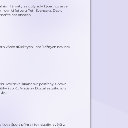
álními tématy za uplynulý týden, co se ve
milovníci fotbalu Petr Švancara, David
pomeňte nás ohodno
…
hrn všech důležitých i nedůležitých novinek
stu Politická šikana své postřehy z české
iky i voliči, Vratislav Dostál ze zákulisí z
 dv
…
Nova Sport přihrají to nejzajímavější z