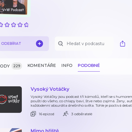
ODEBÍRAT
KOMENTÁŘE
INFO
PODOBNÉ
ZODY
229
Vysoký Votáčky
Vysoký Votáčky jsou podcast tří kámošů, kteří se s humor
pouští do všeho, co chlapy baví, štve nebo zajímá. Ženy, aut
každodenní absurdita dnešního světa. Tohle je poctivá debata
16 epizod
3 odběratelé
Mimo hřiště