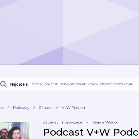
Najděte si:
od
Podcasty
Zábava
V+W Podcast
Zábava
,
Improvizace
Vegy a Wlado
Podcast V+W Podc