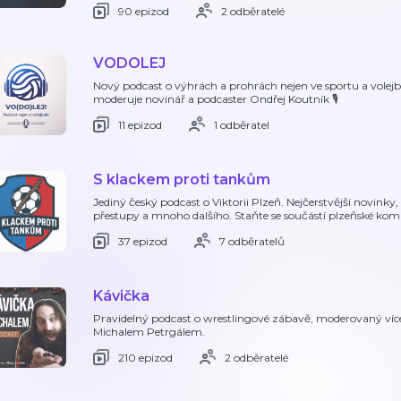
90 epizod
2 odběratelé
VODOLEJ
Nový podcast o výhrách a prohrách nejen ve sportu a volejba
moderuje novinář a podcaster Ondřej Koutník 🎙️
11 epizod
1 odběratel
S klackem proti tankům
Jediný český podcast o Viktorii Plzeň. Nejčerstvější novinky,
přestupy a mnoho dalšího. Staňte se součástí plzeňské kom
37 epizod
7 odběratelů
Kávička
Pravidelný podcast o wrestlingové zábavě, moderovaný ví
Michalem Petrgálem.
210 epizod
2 odběratelé