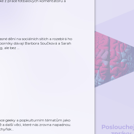
aké z práce fotbalových komentátorů a
sné dění na sociálních sítích a rozebírá ho
odborníky dávají Barbora Součková a Sarah
g, ale bez
…
lehce geeky a popkulturním tématům jako
ítě a další věci, které nás zrovna napadnou.
uchyňsk
…