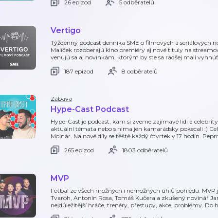
26 epizod
5 odběratelů
Vertigo
Týždenný podcast denníka SME o filmových a seriálových n
Malíček rozoberajú kino premiéry aj nové tituly na streamova
venujú sa aj novinkám, ktorým by ste sa radšej mali vyhnú
187 epizod
8 odběratelů
Zábava
Hype-Cast Podcast
Hype-Cast je podcast, kam si zveme zajímavé lidi a celebrity
aktuální témata nebo s nima jen kamarádsky pokecali :) C
Molnár. Na nové díly se těště každý čtvrtek v 17 hodin. Pe
265 epizod
1803 odběratelů
MVP
Fotbal ze všech možných i nemožných úhlů pohledu. MVP jso
Tvaroh, Antonín Rosa, Tomáš Kučera a zkušený novinář Jan 
nejdůležitější hráče, trenéry, přestupy, akce, problémy. Do