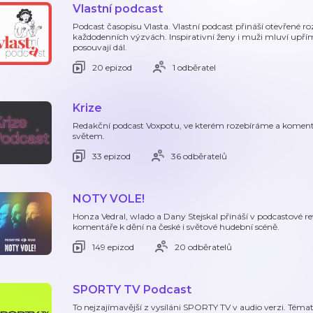
Vlastní podcast
Podcast časopisu Vlasta. Vlastní podcast přináší otevřené ro
každodenních výzvách. Inspirativní ženy i muži mluví upří
posouvají dál.
20 epizod
1 odběratel
Krize
Redakční podcast Voxpotu, ve kterém rozebíráme a komentu
světem.
33 epizod
36 odběratelů
NOTY VOLE!
Honza Vedral, wlado a Dany Stejskal přináší v podcastové
komentáře k dění na české i světové hudební scéně.
149 epizod
20 odběratelů
SPORTY TV Podcast
To nejzajímavější z vysíláni SPORTY TV v audio verzi. Tém