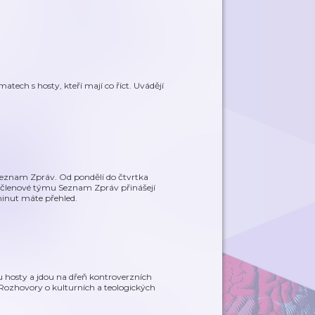
atech s hosty, kteří mají co říct. Uvádějí
Seznam Zpráv. Od pondělí do čtvrtka
ek členové týmu Seznam Zpráv přinášejí
inut máte přehled.
 hosty a jdou na dřeň kontroverzních
Rozhovory o kulturních a teologických