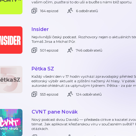
vašim očím, pusťte si to do uší a buďte s námi blíž sportu.
164 epizod
6 odběratelů
Insider
Nejvlivnější český podcast. Rozhovory nejen o aktuálních tém
Tomáš Jirsa a Michal Půr.
501 epizod
746 odběratelů
Pětka SZ
Každý všední den v 17 hodin vychází zpravodajský přehled 
editorský výběr aktualit a zjištění načtený AI hlasy. V pát
autorské ohlédnutí za uplynulým týdnem. Pětka - za pár m
553 epizod
124 odběratelů
CVNT pane Novák
Nový podcast dvou Davidů — předseda církve a kazatel zvou
témat. Jak aplikovat křesťanskou víru v současném světě? 
otázkách.