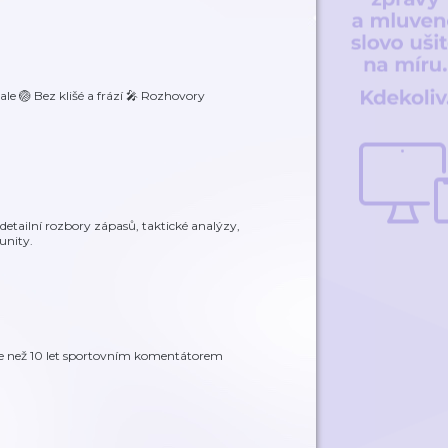
le 🏐 Bez klišé a frází 🎤 Rozhovory
 detailní rozbory zápasů, taktické analýzy,
unity.
ce než 10 let sportovním komentátorem