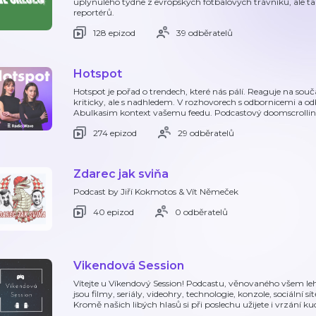
uplynulého týdne z evropských fotbalových trávníků, ale t
reportérů.
128 epizod
39 odběratelů
Hotspot
Hotspot je pořad o trendech, které nás pálí. Reaguje na souča
kriticky, ale s nadhledem. V rozhovorech s odbornicemi a 
Abulkasim kontext vašemu feedu. Podcastový doomscrollin
274 epizod
29 odběratelů
Zdarec jak sviňa
Podcast by Jiří Kokmotos & Vít Němeček
40 epizod
0 odběratelů
Vikendová Session
Vítejte u Víkendový Session! Podcastu, věnovaného všem 
jsou filmy, seriály, videohry, technologie, konzole, sociální s
Kromě našich libých hlasů si při poslechu užijete i vrzání k