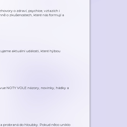
zhovory o zdraví, psychice, vztazích i
mně o zkušenostech, které nás formují a
jeme aktuální události, které hýbou
 revue NOTY VOLE názory, novinky, hádky a
ata probraná do hloubky. Pokud něco uniklo