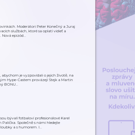
ovinkách. Moderátori Peter Konečný a Juraj
cích službách, ktoré sa oplatí vidieť a
ť. Nová epizód
…
, abychom je vyzpovídali o jejich životě, na
elým Hype-Castem provázejí Stejk a Martin
prný BONU
…
u bývalí fotbaloví profesionálové Karel
Palička. Společně s námi hledejte
 hloubky a s humorem. I
…