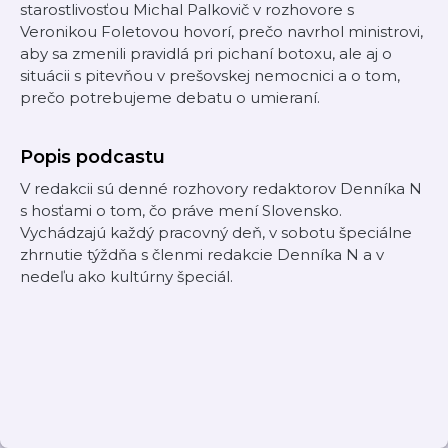
starostlivosťou Michal Palkovič v rozhovore s
Veronikou Foletovou hovorí, prečo navrhol ministrovi,
aby sa zmenili pravidlá pri pichaní botoxu, ale aj o
situácii s pitevňou v prešovskej nemocnici a o tom,
prečo potrebujeme debatu o umieraní.
Popis podcastu
V redakcii sú denné rozhovory redaktorov Denníka N
s hosťami o tom, čo práve mení Slovensko.
Vychádzajú každý pracovný deň, v sobotu špeciálne
zhrnutie týždňa s členmi redakcie Denníka N a v
nedeľu ako kultúrny špeciál.