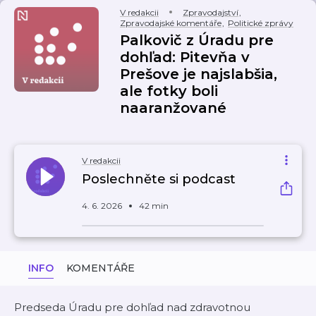
V redakcii
Zpravodajství
,
Zpravodajské komentáře
,
Politické zprávy
Palkovič z Úradu pre
dohľad: Pitevňa v
Prešove je najslabšia,
ale fotky boli
naaranžované
V redakcii
Poslechněte si podcast
4. 6. 2026
42 min
INFO
KOMENTÁŘE
Predseda Úradu pre dohľad nad zdravotnou