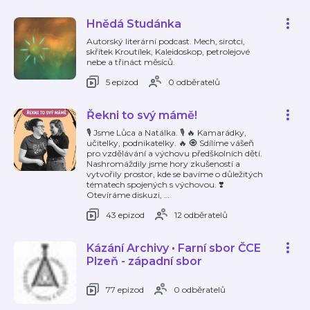
Hnědá Studánka
Autorský literární podcast. Mech, sirotci,
skřítek Kroutílek, Kaleidoskop, petrolejové
nebe a třináct měsíců.
5 epizod
0 odběratelů
Řekni to svý mámě!
🎙️ Jsme Lůca a Natálka. 🎙️ 🔥 Kamarádky,
učitelky, podnikatelky. 🔥 🧿 Sdílíme vášeň
pro vzdělávání a výchovu předškolních dětí.
Nashromáždily jsme hory zkušeností a
vytvořily prostor, kde se bavíme o důležitých
tématech spojených s výchovou. ❣️
Otevíráme diskuzi,
…
43 epizod
12 odběratelů
Kázání Archivy • Farní sbor ČCE
Plzeň - západní sbor
77 epizod
0 odběratelů