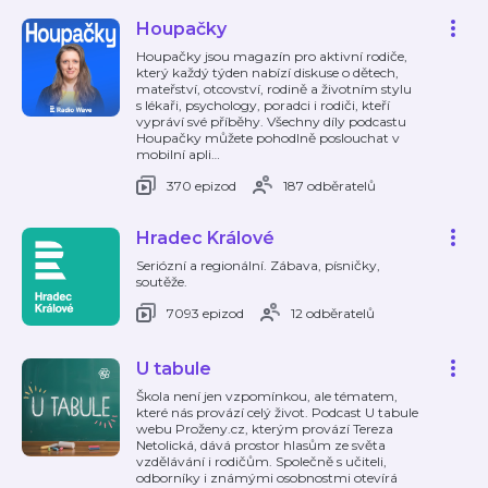
Houpačky
Houpačky jsou magazín pro aktivní rodiče,
který každý týden nabízí diskuse o dětech,
mateřství, otcovství, rodině a životním stylu
s lékaři, psychology, poradci i rodiči, kteří
vypráví své příběhy. Všechny díly podcastu
Houpačky můžete pohodlně poslouchat v
mobilní apli
…
370 epizod
187 odběratelů
Hradec Králové
Seriózní a regionální. Zábava, písničky,
soutěže.
7093 epizod
12 odběratelů
U tabule
Škola není jen vzpomínkou, ale tématem,
které nás provází celý život. Podcast U tabule
webu Proženy.cz, kterým provází Tereza
Netolická, dává prostor hlasům ze světa
vzdělávání i rodičům. Společně s učiteli,
odborníky i známými osobnostmi otevírá