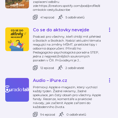
zaplacení odběru
zde:https://creators.spotify.com/pod/profile/d
omkolck-cesty/subscribe
41 epizod
5 odběratelů
Co se do aktovky nevejde
Podcast pro všechny, kteří chtějí mít přehled
o školách a školkách. Nabízí aktuální témata
reagující na změny MŠMT, praktické tipy i
odborná doporučení. Přináší ho
Pedagogicko-psychologická poradna STEP,
jedna z nejprestižnějších soukromých
poraden v ČR. Průvodkyní je J
…
12 epizod
2 odběratelé
Audio – iPure.cz
Prémiový Apple e-magazín, který vychází
každý týden. Žádné reklamy, žádné
spekulace, jen čistý obsah pro všechny Apple
fandy. Recenze, komentáře a praktické
návody, jak začlenit Apple zařízení do
každodenního života.
94 epizod
0 odběratelů