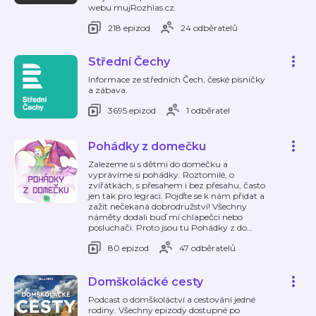
webu mujRozhlas.cz.
218 epizod
24 odběratelů
Střední Čechy
Informace ze středních Čech, české písničky
a zábava.
3695 epizod
1 odběratel
Pohádky z domečku
Zalezeme si s dětmi do domečku a
vyprávíme si pohádky. Roztomilé, o
zvířátkách, s přesahem i bez přesahu, často
jen tak pro legraci. Pojďte se k nám přidat a
zažít nečekaná dobrodružství! Všechny
náměty dodali buď mí chlapečci nebo
posluchači. Proto jsou tu Pohádky z do
…
80 epizod
47 odběratelů
Domškolácké cesty
Podcast o domškoláctví a cestování jedné
rodiny. Všechny epizody dostupné po