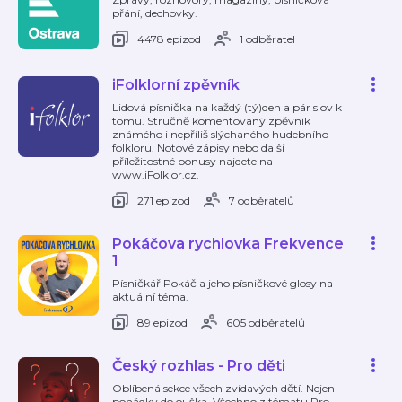
přání, dechovky.
4478 epizod
1 odběratel
iFolklorní zpěvník
Lidová písnička na každý (tý)den a pár slov k
tomu. Stručně komentovaný zpěvník
známého i nepříliš slýchaného hudebního
folkloru. Notové zápisy nebo další
příležitostné bonusy najdete na
www.iFolklor.cz.
271 epizod
7 odběratelů
Pokáčova rychlovka Frekvence
1
Písničkář Pokáč a jeho písničkové glosy na
aktuální téma.
89 epizod
605 odběratelů
Český rozhlas - Pro děti
Oblíbená sekce všech zvídavých dětí. Nejen
pohádky do ouška. Všechno z tématu Pro