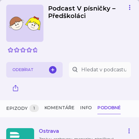
Podcast V písničky –
Předškoláci
ODEBÍRAT
KOMENTÁŘE
INFO
PODOBNÉ
EPIZODY
1
Ostrava
Zprávy, rozhovory, magazíny, písničková