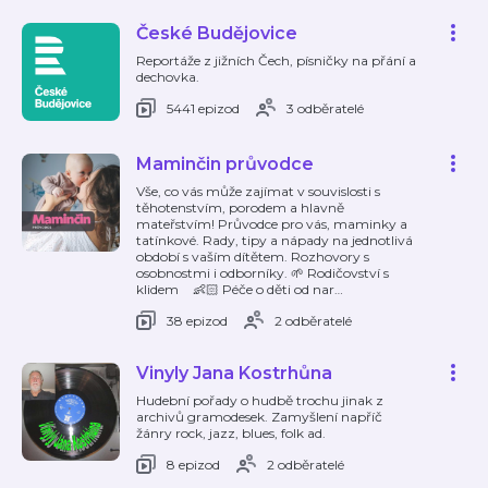
České Budějovice
Reportáže z jižních Čech, písničky na přání a
dechovka.
5441 epizod
3 odběratelé
Maminčin průvodce
Vše, co vás může zajímat v souvislosti s
těhotenstvím, porodem a hlavně
mateřstvím! Průvodce pro vás, maminky a
tatínkové. Rady, tipy a nápady na jednotlivá
období s vaším dítětem. Rozhovory s
osobnostmi i odborníky. 🌱 Rodičovství s
klidem 👶🏻 Péče o děti od nar
…
38 epizod
2 odběratelé
Vinyly Jana Kostrhůna
Hudební pořady o hudbě trochu jinak z
archivů gramodesek. Zamyšlení napříč
žánry rock, jazz, blues, folk ad.
8 epizod
2 odběratelé