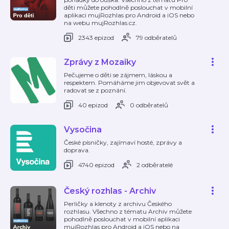
děti můžete pohodlně poslouchat v mobilní
aplikaci mujRozhlas pro Android a iOS nebo
na webu mujRozhlas.cz.
2343 epizod
79 odběratelů
Zprávy z Mozaiky
Pečujeme o děti se zájmem, láskou a
respektem. Pomáháme jim objevovat svět a
radovat se z poznání.
40 epizod
0 odběratelů
Vysočina
České písničky, zajímaví hosté, zprávy a
doprava.
4740 epizod
2 odběratelé
Český rozhlas - Archiv
Perličky a klenoty z archivu Českého
rozhlasu. Všechno z tématu Archiv můžete
pohodlně poslouchat v mobilní aplikaci
mujRozhlas pro Android a iOS nebo na