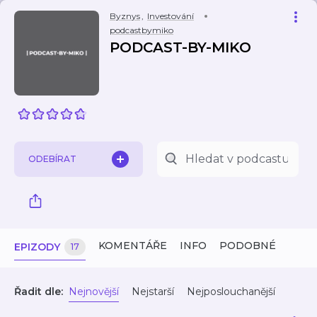
Byznys
,
Investování
podcastbymiko
PODCAST-BY-MIKO
ODEBÍRAT
KOMENTÁŘE
INFO
PODOBNÉ
EPIZODY
17
Řadit dle:
Nejnovější
Nejstarší
Nejposlouchanější