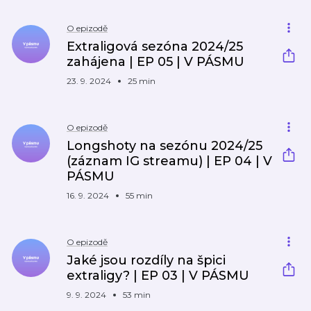
O epizodě
Extraligová sezóna 2024/25
zahájena | EP 05 | V PÁSMU
23. 9. 2024
25 min
O epizodě
Longshoty na sezónu 2024/25
(záznam IG streamu) | EP 04 | V
PÁSMU
16. 9. 2024
55 min
O epizodě
Jaké jsou rozdíly na špici
extraligy? | EP 03 | V PÁSMU
9. 9. 2024
53 min