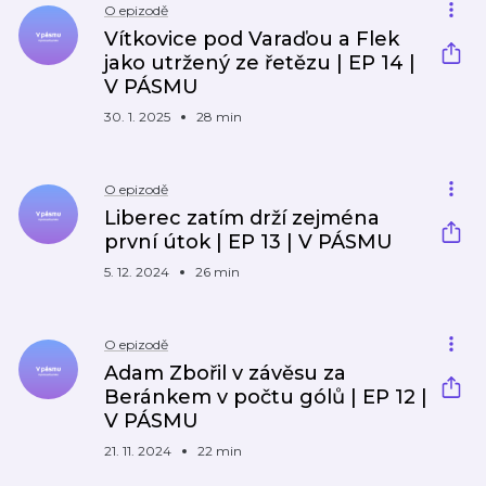
O epizodě
Vítkovice pod Varaďou a Flek
jako utržený ze řetězu | EP 14 |
V PÁSMU
30. 1. 2025
28 min
O epizodě
Liberec zatím drží zejména
první útok | EP 13 | V PÁSMU
5. 12. 2024
26 min
O epizodě
Adam Zbořil v závěsu za
Beránkem v počtu gólů | EP 12 |
V PÁSMU
21. 11. 2024
22 min