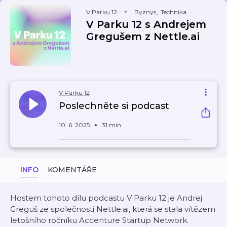
V Parku 12
Byznys
,
Technika
V Parku 12 s Andrejem
Gregušem z Nettle.ai
V Parku 12
Poslechněte si podcast
10. 6. 2025
31 min
INFO
KOMENTÁŘE
Hostem tohoto dílu podcastu V Parku 12 je Andrej
Greguš ze společnosti Nettle.ai, která se stala vítězem
letošního ročníku Accenture Startup Network.