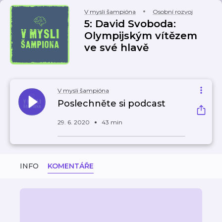
V mysli šampióna
Osobní rozvoj
5: David Svoboda:
Olympijským vítězem
ve své hlavě
V mysli šampióna
Poslechněte si podcast
29. 6. 2020
43 min
INFO
KOMENTÁŘE