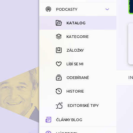
PODCASTY
KATALOG
KOUPENÉ
KATALOG
KATEGORIE
KATEGORIE
ZÁLOŽKY
ZÁLOŽKY
HISTORIE
LÍBÍ SE MI
I
ODEBÍRANÉ
HISTORIE
EDITORSKÉ TIPY
ČLÁNKY BLOG