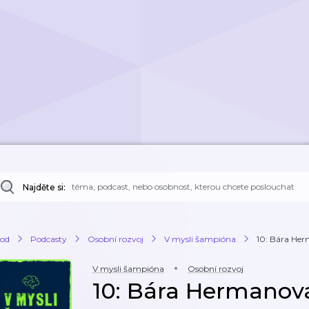
Najděte si:
od
Podcasty
Osobní rozvoj
V mysli šampióna
10: Bára Her
V mysli šampióna
Osobní rozvoj
10: Bára Hermanov