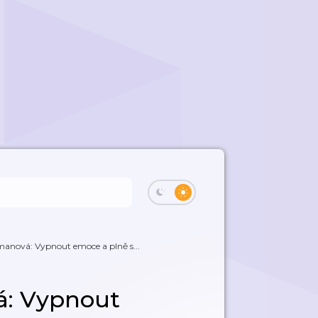
manová: Vypnout emoce a plně s...
á: Vypnout