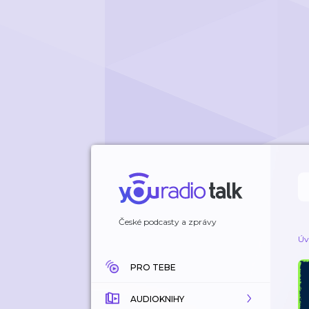
České podcasty a zprávy
Úv
PRO TEBE
AUDIOKNIHY