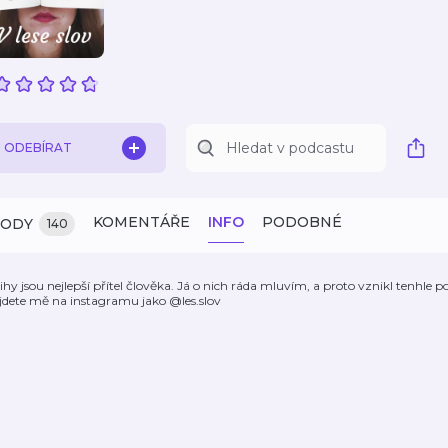
ODEBÍRAT
KOMENTÁŘE
INFO
PODOBNÉ
ZODY
140
ihy jsou nejlepší přítel člověka. Já o nich ráda mluvím, a proto vznikl tenhle 
jdete mě na instagramu jako @les.slov