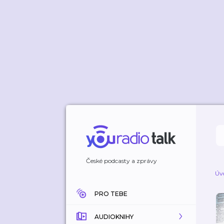
České podcasty a zprávy
Úv
PRO TEBE
AUDIOKNIHY