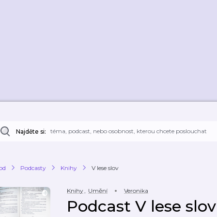
Najděte si:
od
Podcasty
Knihy
V lese slov
Knihy
,
Umění
Veronika
Podcast V lese slov