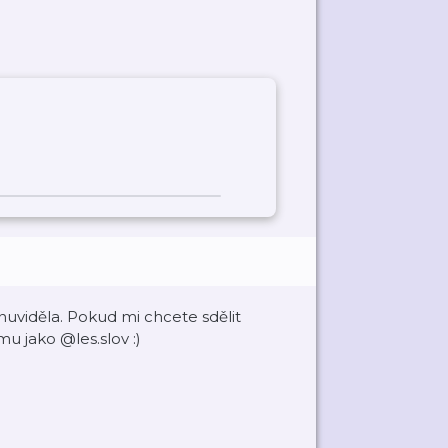
uviděla. Pokud mi chcete sdělit
u jako @les.slov :)