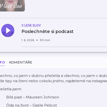
V LESE SLOV
Poslechněte si podcast
1. 6. 2026
30 min
NFO
KOMENTÁŘE
echno, co jsem v dubnu přečetla a všechno, co jsem v dubn
še tipy na čtení nebo cokoliv jiného, najdetemě na instagram
ečetla jsem:
 Bílá past – Maureen Johnson
 Óda na život – Giséle Pelicot