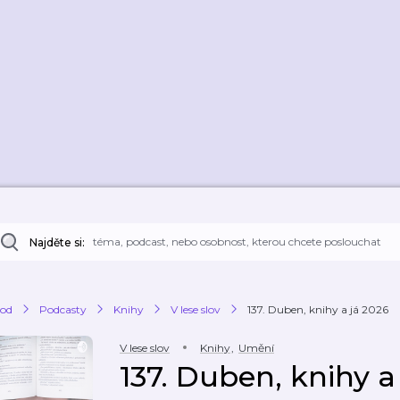
Najděte si:
od
Podcasty
Knihy
V lese slov
137. Duben, knihy a já 2026
V lese slov
Knihy
,
Umění
137. Duben, knihy a