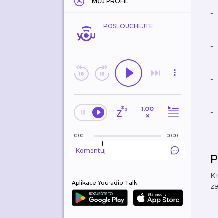
MŮJ PROFIL
-
POSLOUCHEJTE
-
-
-
-
-
1.00
-
×
-
00:00
00:00
Komentuj
P
Kn
Aplikace Youradio Talk
za