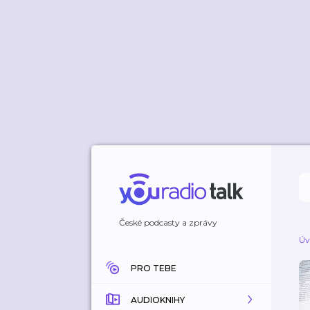
České podcasty a zprávy
Úv
PRO TEBE
AUDIOKNIHY