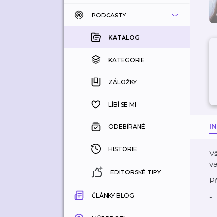
PODCASTY
KATALOG
KOUPENÉ
KATALOG
KATEGORIE
KATEGORIE
ZÁLOŽKY
ZÁLOŽKY
HISTORIE
LÍBÍ SE MI
I
ODEBÍRANÉ
HISTORIE
Vš
va
EDITORSKÉ TIPY
Př
ČLÁNKY BLOG
-
-