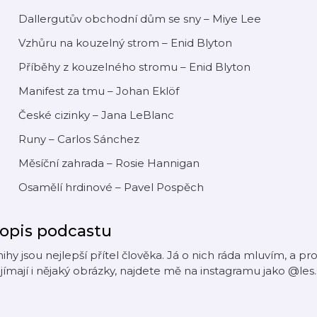
 Dallergutův obchodní dům se sny – Miye Lee
 Vzhůru na kouzelný strom – Enid Blyton
 Příběhy z kouzelného stromu – Enid Blyton
 Manifest za tmu – Johan Eklöf
 České cizinky – Jana LeBlanc
 Runy – Carlos Sánchez
 Měsíční zahrada – Rosie Hannigan
 Osamělí hrdinové – Pavel Pospěch
opis podcastu
ihy jsou nejlepší přítel člověka. Já o nich ráda mluvím, a p
jímají i nějaký obrázky, najdete mě na instagramu jako @les.