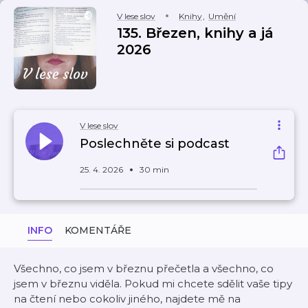
V lese slov
Knihy
,
Umění
135. Březen, knihy a já
2026
V lese slov
Poslechněte si podcast
25. 4. 2026
30 min
INFO
KOMENTÁŘE
Všechno, co jsem v březnu přečetla a všechno, co
jsem v březnu viděla. Pokud mi chcete sdělit vaše tipy
na čtení nebo cokoliv jiného, najdete mě na