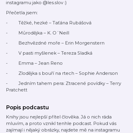
instagramu jako @les.slov :)
Přečetla jsem:
- Těžké, hezké – Taťána Rubášová
- Můrodějka – K. O´Neill
- Bezhvězdné moře – Erin Morgenstern
- V pasti myšlenek – Tereza Sladká
- Emma – Jean Reno
- Zlodějka s bouří na rtech – Sophie Anderson
- Jedním tahem pera: Ztracené povídky – Terry
Pratchett
Popis podcastu
Knihy jsou nejlepší přítel člověka. Já o nich ráda
mluvím, a proto vznikl tenhle podcast. Pokud vás
zajímají i nějaký obrázky, najdete mě na instagramu