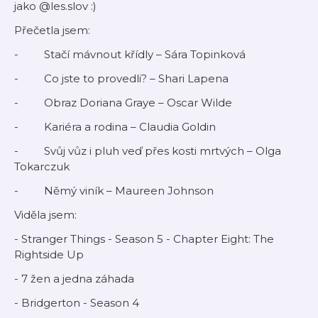
jako @les.slov :)
Přečetla jsem:
- Stačí mávnout křídly – Sára Topinková
- Co jste to provedli? – Shari Lapena
- Obraz Doriana Graye – Oscar Wilde
- Kariéra a rodina – Claudia Goldin
- Svůj vůz i pluh veď přes kosti mrtvých – Olga
Tokarczuk
- Němý viník – Maureen Johnson
Viděla jsem:
- Stranger Things - Season 5 - Chapter Eight: The
Rightside Up
- 7 žen a jedna záhada
- Bridgerton - Season 4