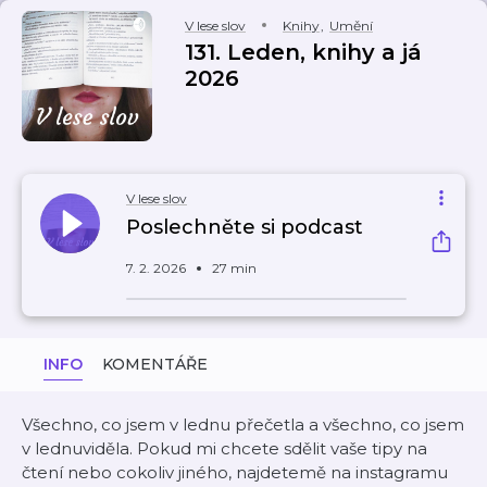
V lese slov
Knihy
,
Umění
131. Leden, knihy a já
2026
V lese slov
Poslechněte si podcast
7. 2. 2026
27 min
INFO
KOMENTÁŘE
Všechno, co jsem v lednu přečetla a všechno, co jsem
v lednuviděla. Pokud mi chcete sdělit vaše tipy na
čtení nebo cokoliv jiného, najdetemě na instagramu