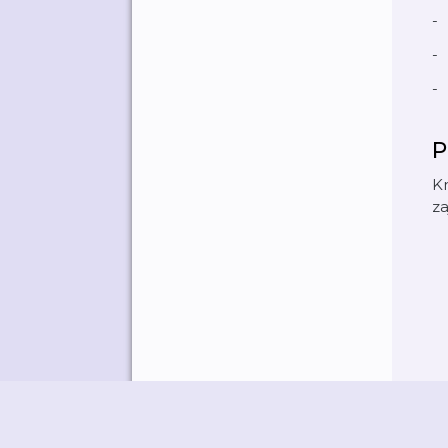
-
-
-
P
Kn
za