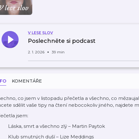
V LESE SLOV
Poslechněte si podcast
2. 1. 2026
39 min
NFO
KOMENTÁŘE
echno, co jsem v listopadu přečetla a všechno, co mězauja
cete sdělit vaše tipy na čtení nebocokoliv jiného, najdete m
ečetla jsem:
 Láska, smrt a všechno zlý – Martin Paytok
 Klub smutných duší – Lize Meddings