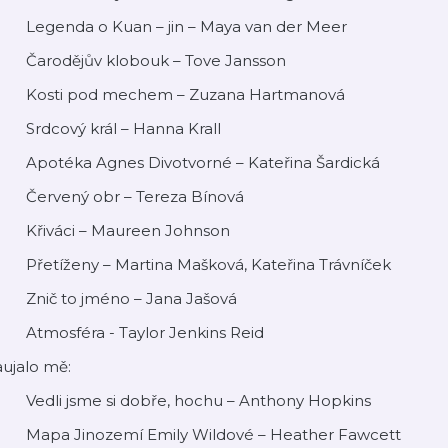
 Legenda o Kuan – jin – Maya van der Meer
 Čarodějův klobouk – Tove Jansson
 Kosti pod mechem – Zuzana Hartmanová
 Srdcový král – Hanna Krall
 Apotéka Agnes Divotvorné – Kateřina Šardická
 Červený obr – Tereza Bínová
 Křiváci – Maureen Johnson
 Přetíženy – Martina Mašková, Kateřina Trávníček
 Znič to jméno – Jana Jašová
 Atmosféra - Taylor Jenkins Reid
ujalo mě:
 Vedli jsme si dobře, hochu – Anthony Hopkins
 Mapa Jinozemí Emily Wildové – Heather Fawcett