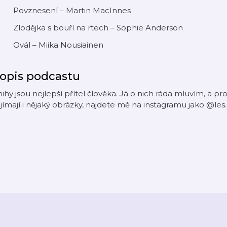
 Povznesení – Martin MacInnes
 Zlodějka s bouří na rtech – Sophie Anderson
 Ovál – Miika Nousiainen
opis podcastu
ihy jsou nejlepší přítel člověka. Já o nich ráda mluvím, a p
jímají i nějaký obrázky, najdete mě na instagramu jako @les.