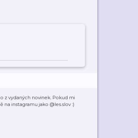
lo z vydaných novinek. Pokud mi
ě na instagramu jako @les.slov :)