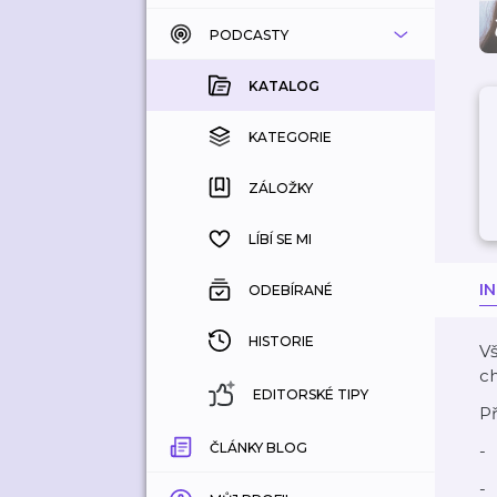
PODCASTY
KATALOG
KOUPENÉ
KATALOG
KATEGORIE
KATEGORIE
ZÁLOŽKY
ZÁLOŽKY
HISTORIE
LÍBÍ SE MI
I
ODEBÍRANÉ
HISTORIE
Vš
ch
EDITORSKÉ TIPY
Př
ČLÁNKY BLOG
-
-