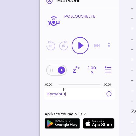
MŮJ PROFIL
-
POSLOUCHEJTE
-
-
-
-
-
1.00
-
×
-
00:00
00:00
-
Komentuj
-
Za
Aplikace Youradio Talk
-
-