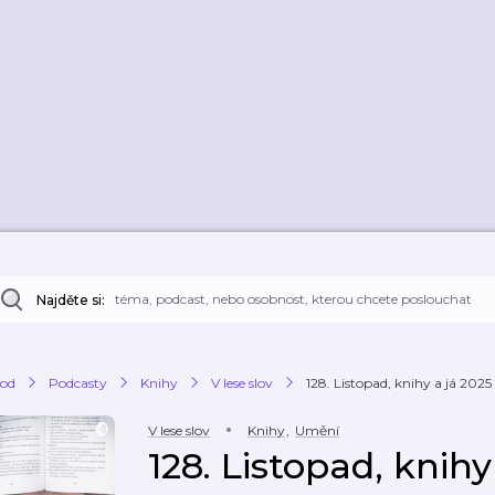
Najděte si:
od
Podcasty
Knihy
V lese slov
128. Listopad, knihy a já 2025
V lese slov
Knihy
,
Umění
128. Listopad, knihy