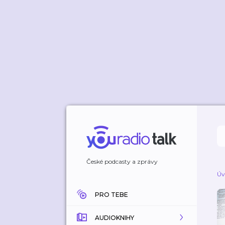
České podcasty a zprávy
Úv
PRO TEBE
AUDIOKNIHY