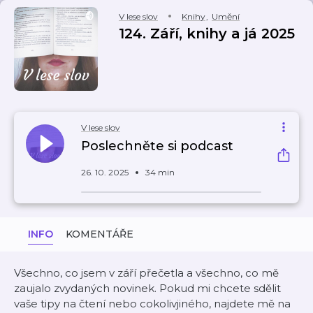
V lese slov
Knihy
,
Umění
124. Září, knihy a já 2025
V lese slov
Poslechněte si podcast
26. 10. 2025
34 min
INFO
KOMENTÁŘE
Všechno, co jsem v září přečetla a všechno, co mě
zaujalo zvydaných novinek. Pokud mi chcete sdělit
vaše tipy na čtení nebo cokolivjiného, najdete mě na