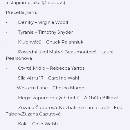
instagramu jako @les.slov :)
Přečetla jsem:
- Deníky – Virginia Woolf
- Tyranie – Timothy Snyder
- Klub rváčů – Chuck Palahniuk
- Poslední úkol Mabel Beaumontové – Laura
Pearsonová
- Čtvrté křídlo – Rebecca Yarros
- Síla větru 17 – Caroline Wahl
- Western Lane – Chetna Maroo
- Elegie zapomenutých bohů – Alžběta Bílková
- Zuzana Čaputová: Neztratit se sama sobě – Erik
Tabery,Zuzana Čaputová
- Kala – Colin Walsh