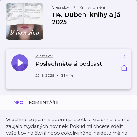
V lese slov
Knihy
,
Umění
114. Duben, knihy a já
2025
V lese slov
Poslechněte si podcast
29. 5. 2025
31 min
INFO
KOMENTÁŘE
Všechno, co jsem v dubnu přečetla a všechno, co mě
zaujalo zvydaných novinek. Pokud mi chcete sdělit
vaše tipy na čtení nebo cokolivjiného, najdete mě na