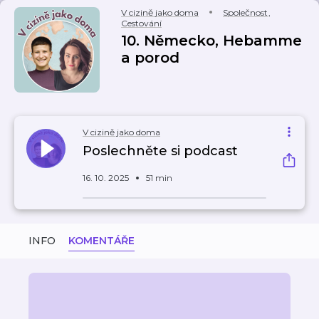
V cizině jako doma
Společnost
,
Cestování
10. Německo, Hebamme
a porod
V cizině jako doma
Poslechněte si podcast
16. 10. 2025
51 min
INFO
KOMENTÁŘE