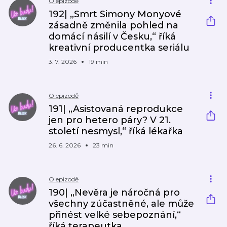
O epizodě
192| „Smrt Simony Monyové
zásadně změnila pohled na
domácí násilí v Česku,“ říká
kreativní producentka seriálu
3. 7. 2026
19 min
O epizodě
191| „Asistovaná reprodukce
jen pro hetero páry? V 21.
století nesmysl,“ říká lékařka
26. 6. 2026
23 min
O epizodě
190| „Nevěra je náročná pro
všechny zúčastněné, ale může
přinést velké sebepoznání,“
říká terapeutka