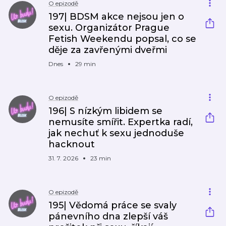
O epizodě
197| BDSM akce nejsou jen o
sexu. Organizátor Prague
Fetish Weekendu popsal, co se
děje za zavřenými dveřmi
Dnes
29 min
O epizodě
196| S nízkým libidem se
nemusíte smířit. Expertka radí,
jak nechuť k sexu jednoduše
hacknout
31. 7. 2026
23 min
O epizodě
195| Vědomá práce se svaly
pánevního dna zlepší váš