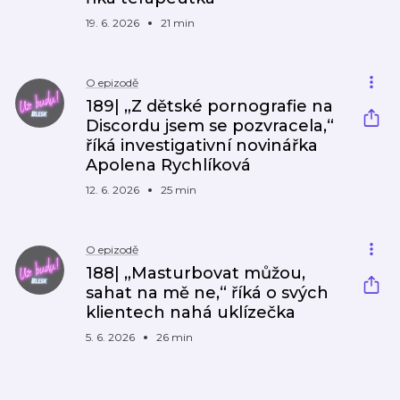
19. 6. 2026
21 min
O epizodě
189| „Z dětské pornografie na
Discordu jsem se pozvracela,“
říká investigativní novinářka
Apolena Rychlíková
12. 6. 2026
25 min
O epizodě
188| „Masturbovat můžou,
sahat na mě ne,“ říká o svých
klientech nahá uklízečka
5. 6. 2026
26 min