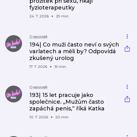
prožitek při sexu, říkají
fyzioterapeutky
24. 7. 2026
29 min
O epizodě
194| Co muži často neví o svých
varlatech a měli by? Odpovídá
zkušený urolog
17. 7. 2026
19 min
O epizodě
193| 15 let pracuje jako
společnice. „Mužům často
zapáchá penis,“ říká Katka
10. 7. 2026
20 min