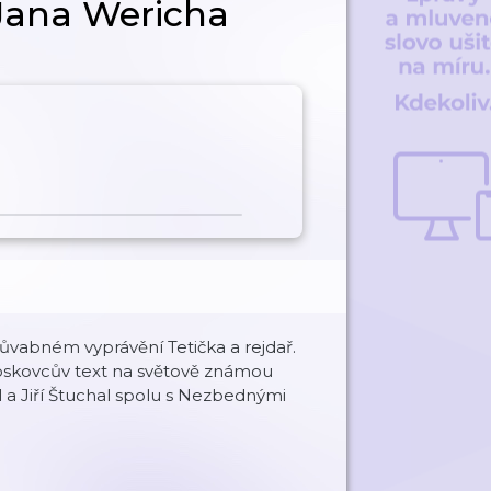
 Jana Wericha
 půvabném vyprávění Tetička a rejdař.
Voskovcův text na světově známou
l a Jiří Štuchal spolu s Nezbednými