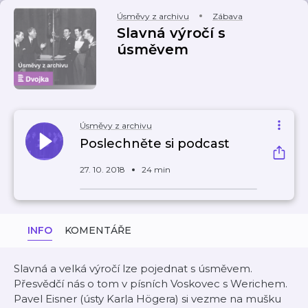
Úsměvy z archivu
Zábava
Slavná výročí s
úsměvem
Úsměvy z archivu
Poslechněte si podcast
27. 10. 2018
24 min
INFO
KOMENTÁŘE
Slavná a velká výročí lze pojednat s úsměvem.
Přesvědčí nás o tom v písních Voskovec s Werichem.
Pavel Eisner (ústy Karla Högera) si vezme na mušku