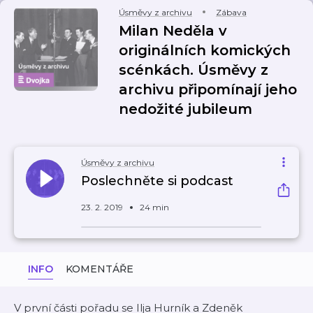
Úsměvy z archivu
Zábava
Milan Neděla v
originálních komických
scénkách. Úsměvy z
archivu připomínají jeho
nedožité jubileum
Úsměvy z archivu
Poslechněte si podcast
23. 2. 2019
24 min
INFO
KOMENTÁŘE
V první části pořadu se Ilja Hurník a Zdeněk