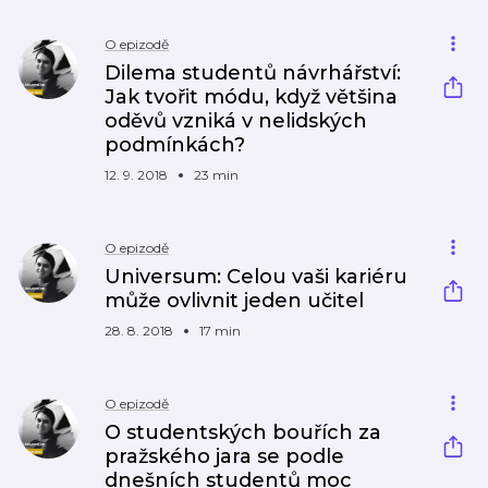
O epizodě
Dilema studentů návrhářství:
Jak tvořit módu, když většina
oděvů vzniká v nelidských
podmínkách?
12. 9. 2018
23 min
O epizodě
Universum: Celou vaši kariéru
může ovlivnit jeden učitel
28. 8. 2018
17 min
O epizodě
O studentských bouřích za
pražského jara se podle
dnešních studentů moc