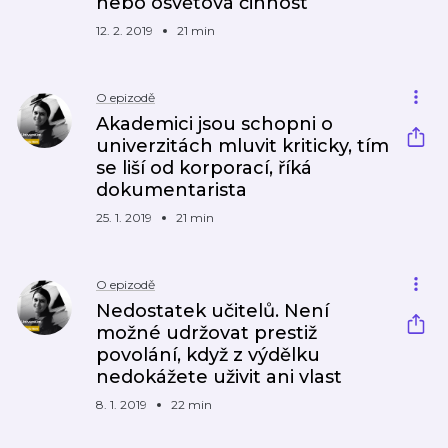
nebo osvětová činnost
12. 2. 2019
21 min
O epizodě
Akademici jsou schopni o
univerzitách mluvit kriticky, tím
se liší od korporací, říká
dokumentarista
25. 1. 2019
21 min
O epizodě
Nedostatek učitelů. Není
možné udržovat prestiž
povolání, když z výdělku
nedokážete uživit ani vlast
8. 1. 2019
22 min