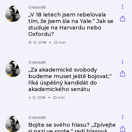
O epizodě
„V 18 letech jsem rebelovala
tím, že jsem šla na Yale.“ Jak se
studuje na Harvardu nebo
Oxfordu?
19. 12. 2018
22 min
O epizodě
„Za akademické svobody
budeme muset ještě bojovat,“
říká úspěšný kandidát do
akademického senátu
4. 12. 2018
23 min
O epizodě
Bojíte se svého hlasu? „Zpívejte
si nazí ve sprše,“ radí hlasová