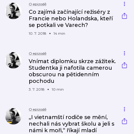
O epizodě
Co zajímá začínající režiséry z
Francie nebo Holandska, kteří
se potkali ve Varech?
10. 7. 2018
14 min
O epizodě
Vnímat diplomku skrze zážitek.
Studentka ji nafotila camerou
obscurou na pětidenním
pochodu
3. 7. 2018
10 min
O epizodě
„I vietnamští rodiče se mění,
nechali nás vybrat školu a jeli s
námi k moři,“ říkají mladí