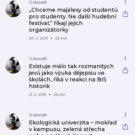
O epizodě
„Chceme majálesy od studentů
pro studenty. Ne další hudební
festival,“ říkají jejich
organizátorky
30. 4. 2019
22 min
O epizodě
Existuje málo tak rozmanitých
jevů jako výuka dějepisu ve
školách, říká v reakci na BIS
historik
21. 2. 2019
26 min
O epizodě
Ekologická univerzita – mokřad
v kampusu, zelená střecha