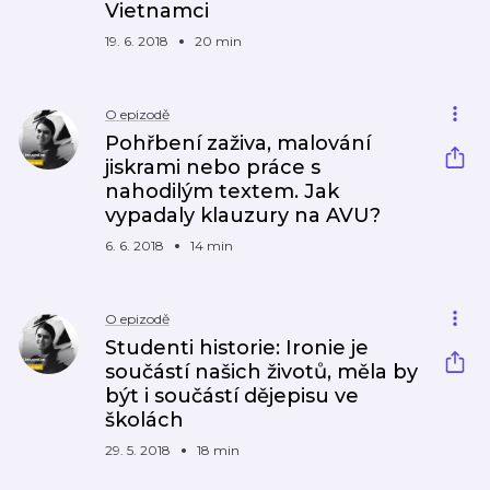
Vietnamci
19. 6. 2018
20 min
O epizodě
Pohřbení zaživa, malování
jiskrami nebo práce s
nahodilým textem. Jak
vypadaly klauzury na AVU?
6. 6. 2018
14 min
O epizodě
Studenti historie: Ironie je
součástí našich životů, měla by
být i součástí dějepisu ve
školách
29. 5. 2018
18 min