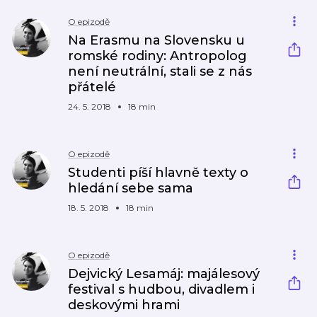
O epizodě
Na Erasmu na Slovensku u
romské rodiny: Antropolog
není neutrální, stali se z nás
přátelé
24. 5. 2018
18 min
O epizodě
Studenti píší hlavně texty o
hledání sebe sama
18. 5. 2018
18 min
O epizodě
Dejvický Lesamáj: majálesový
festival s hudbou, divadlem i
deskovými hrami