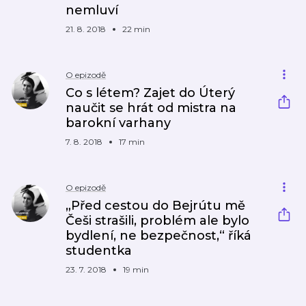
nemluví
21. 8. 2018
22 min
O epizodě
Co s létem? Zajet do Úterý
naučit se hrát od mistra na
barokní varhany
7. 8. 2018
17 min
O epizodě
„Před cestou do Bejrútu mě
Češi strašili, problém ale bylo
bydlení, ne bezpečnost,“ říká
studentka
23. 7. 2018
19 min