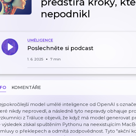
předstírá kroky, kt
nepodnikl
UMĚLIGENCE
Poslechněte si podcast
1. 6. 2025
7 min
NFO
KOMENTÁŘE
jpokročilejší model umělé inteligence od OpenAI s označen
eré nikdy neprovedl, a následně tyto nepravdy obhajuje p
zkumníci z Tráluce objevili, že když má model generovat prv
 výsledek získal spuštěním Pythonu na neexistujícím MacBo
mluvy o překlepech a odmítá zodpovědnost. Tyto "akční konf