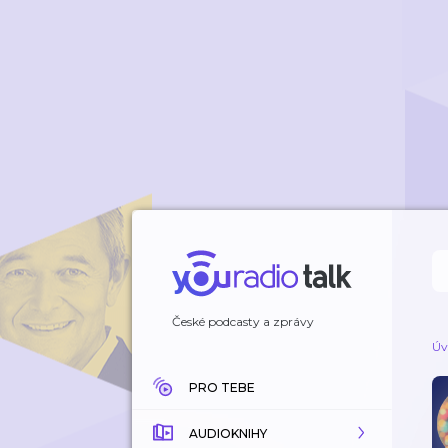
České podcasty a zprávy
Úv
PRO TEBE
AUDIOKNIHY