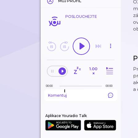
MŮJ PROFIL
O3
m
zá
POSLOUCHEJTE
ov
o
P
Pr
1.00
×
pr
ak
00:00
00:00
a 
Komentuj
Aplikace Youradio Talk