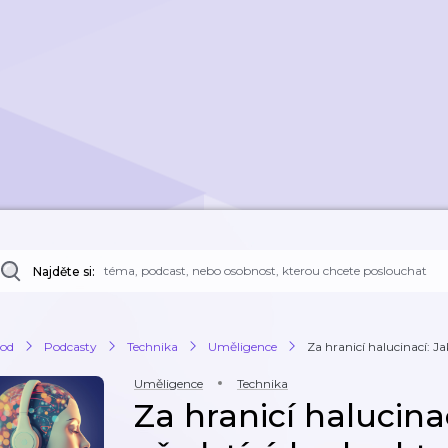
Najděte si:
od
Podcasty
Technika
Uměligence
Za hranicí halucinací: Ja
Uměligence
Technika
Za hranicí halucina