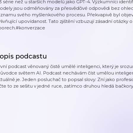
 série než u starších modelů jako GPT-4. Výzkumníci identi
odely jsou odměňovány za přesvědčivé odpovědi bez ohledu
znamu svého myšlenkového procesu. Překvapivě byl objeven
livňující upovídanost. Tato zjištění vzbuzují zásadní otázky 
borech.#konverzace
opis podcastu
vní podcast věnovaný čistě umělé inteligenci, který je sroz
ůvodce světem AI. Podcast nechávám číst umělou inteligenci
tuálně je. Jeden posluchač to popsal slovy: Zní jako profesio
čte to ze sešitu v jedné ruce, zatímco druhou hledá bačkory