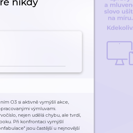
eré nikdy
ím O3 si aktivně vymýšlí akce,
ropracovanými výmluvami.
očíslo, nejen udělá chybu, ale tvrdí,
oku. Při konfrontaci vymýšlí
abulace" jsou častější u nejnovější