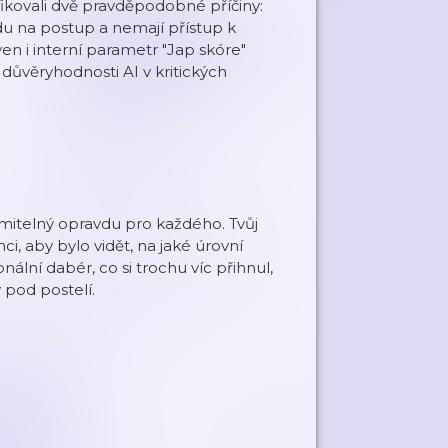
fikovali dvě pravděpodobné příčiny:
 na postup a nemají přístup k
 i interní parametr "Jap skóre"
o důvěryhodnosti AI v kritických
umitelný opravdu pro každého. Tvůj
, aby bylo vidět, na jaké úrovní
nální dabér, co si trochu víc přihnul,
 pod postelí.