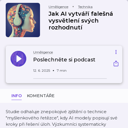
Uměligence
Technika
Jak AI vytváří falešná
vysvětlení svých
rozhodnutí
Uměligence
Poslechněte si podcast
12. 6. 2025
7 min
INFO
KOMENTÁŘE
Studie odhaluje znepokojivé zjištění o technice
"myšlenkového řetězce", kdy AI modely popisují své
kroky při řešení úloh. Výzkumníci systematicky