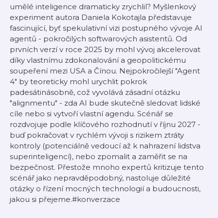
umělé inteligence dramaticky zrychlil? Myšlenkový
experiment autora Daniela Kokotajla představuje
fascinující, byť spekulativní vizi postupného vývoje AI
agentů - pokročilých softwarových asistentů. Od
prvních verzí v roce 2025 by mohl vývoj akcelerovat
díky vlastnímu zdokonalování a geopolitickému
soupeření mezi USA a Čínou. Nejpokročilejší "Agent
4" by teoreticky mohl urychlit pokrok
padesátinásobně, což vyvolává zásadní otázku
"alignmentu" - zda AI bude skutečně sledovat lidské
cíle nebo si vytvoří vlastní agendu. Scénář se
rozdvojuje podle klíčového rozhodnutí v říjnu 2027 -
buď pokračovat v rychlém vývoji s rizikem ztráty
kontroly (potenciálně vedoucí až k nahrazení lidstva
superinteligencí), nebo zpomalit a zaměřit se na
bezpečnost. Přestože mnoho expertů kritizuje tento
scénář jako nepravděpodobný, nastoluje důležité
otázky o řízení mocných technologií a budoucnosti,
jakou si přejeme.#konverzace