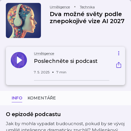
Uměligence
Technika
Dva možné světy podle
znepokojivé vize AI 2027
Uměligence
Poslechněte si podcast
7. 5. 2025
7 min
INFO
KOMENTÁŘE
O epizodě podcastu
Jak by mohla vypadat budoucnost, pokud by se vývoj
umělé inteligence dramaticky zrychlil? Myšlenkový