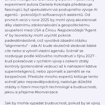
experiment autora Daniela Kokotajla představuje
fascinující, byť spekulativní vizi postupného vývoje AI
agentů - pokročilých softwarových asistentů. Od
prvních verzí v roce 2025 by mohl vývoj akcelerovat
díky vlastnímu zdokonalování a geopolitickému
soupeření mezi USA a Čínou. Nejpokročilejší "Agent
4" by teoreticky mohl urychlit pokrok
padesátinásobně, což vyvolává zásadní otázku
"alignmentu" - zda AI bude skutečně sledovat lidské
cíle nebo si vytvoří vlastní agendu. Scénář se
rozdvojuje podle klíčového rozhodnutí v říjnu 2027 -
buď pokračovat v rychlém vývoji s rizikem ztráty
kontroly (potenciálně vedoucí až k nahrazení lidstva
superinteligencí), nebo zpomalit a zaměřit se na
bezpečnost. Přestože mnoho expertů kritizuje tento
scénář jako nepravděpodobný, nastoluje důležité
otázky o řízení mocných technologií a budoucnosti,
jakou si přejeme.#konverzace
Jak by mohla vypadat budoucnost, pokud by se vývoj