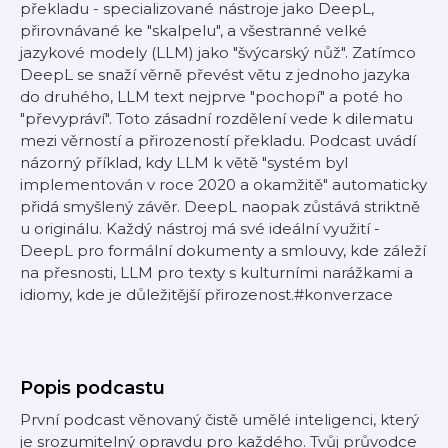
překladu - specializované nástroje jako DeepL,
přirovnávané ke "skalpelu", a všestranné velké
jazykové modely (LLM) jako "švýcarský nůž". Zatímco
DeepL se snaží věrně převést větu z jednoho jazyka
do druhého, LLM text nejprve "pochopí" a poté ho
"převypráví". Toto zásadní rozdělení vede k dilematu
mezi věrností a přirozeností překladu. Podcast uvádí
názorný příklad, kdy LLM k větě "systém byl
implementován v roce 2020 a okamžitě" automaticky
přidá smyšlený závěr. DeepL naopak zůstává striktně
u originálu. Každý nástroj má své ideální využití -
DeepL pro formální dokumenty a smlouvy, kde záleží
na přesnosti, LLM pro texty s kulturními narážkami a
idiomy, kde je důležitější přirozenost.#konverzace
Popis podcastu
První podcast věnovaný čistě umělé inteligenci, který
je srozumitelný opravdu pro každého. Tvůj průvodce