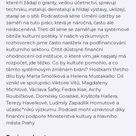
které:ří žádají o granty, vedou účetnictví, spravují
techniku, instalují, deinstalují a hlídají výstavy, uklízejí,
starají se o sítě. Podcastová série Umění údržby se
zaměří na tuto práci, která je náročná, často ale
nedoceněná. Třetí díl série se zaměřuje na systémové
obtíže kulturní politiky. V našich výzkumných
rozhovorech jsme často naráželx na podfinancování
kulturního sektoru. Chtít důstojné finanční
ohodnocení od instituce, o které vím, jak napjatý má
rozpočet, jde těžko. Co by kultuře pomohlo, a co
těmto systémovým změnám brání? Hostkami třetího
dílu byly Marta Smolíková a Helena Mustakallio. Díl
vznikl ve spolupráci Viktorie Vítů, Magdaleny
Michlové, Václava Šafky, Fedira Kise, Aichy
Roubíčkové, Dominiky Goralské, Kryštofa Hallera,
Terezy Havelkové, Ludmily Zapadlík Homutové a
účastic*níků výzkumu. Podcast mohl vzniknout díky
finanční podpoře Ministerstva kultury a hlavního
města Prahy.