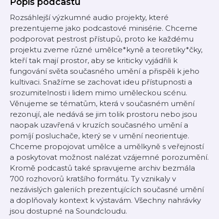
Popis podcastu
Rozsáhlejší výzkumné audio projekty, které
prezentujeme jako podcastové minisérie. Chceme
podporovat pestrost přístupů, proto ke každému
projektu zveme různé umělce*kyně a teoretiky*čky,
kteří tak mají prostor, aby se kriticky vyjádřili k
fungování světa současného umění a přispěli k jeho
kultivaci. Snažíme se zachovat ideu přístupnosti a
srozumitelnosti i lidem mimo uměleckou scénu.
Věnujeme se tématům, která v současném umění
rezonují, ale nedává se jim tolik prostoru nebo jsou
naopak uzavřená v kruzích současného umění a
pomíjí posluchače, který se v umění neorientuje.
Chceme propojovat umělce a umělkyně s veřejností
a poskytovat možnost nalézat vzájemné porozumění.
Kromě podcastů také spravujeme archiv bezmála
700 rozhovorů kratšího formátu. Ty vznikaly v
nezávislých galeriích prezentujících současné umění
a doplňovaly kontext k výstavám. Všechny nahrávky
jsou dostupné na Soundcloudu.