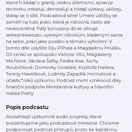
které:ří žádají o granty, vedou účetnictví, spravují
techniku, instalují, deinstalují a hlídají výstavy, uklízejí,
starají se o sítě. Podcastová série Umění údržby se
zaměří na tuto práci, která je náročná, často ale
nedoceněná. Pátý bonusový díl se věnuje
sebeprekarizaci, vysokým nárokům, kladeným sama
na sebe, práci jako poslání a tématu vyhoření. V
tomto díle uslyšíte Elju Plíhala a Magdalénu Hrušku.
Díl vznikl ve spolupráci Viktorie Vítů, Magdaleny
Michlové, Václava Šafky, Fedira Kise, Aichy
Roubíčkové, Dominiky Goralské, Kryštofa Hallera,
Terezy Havelkové, Ludmily Zapadlík Homutové a
účastic*níků výzkumu. Podcast mohl vzniknout díky
finanční podpoře Ministerstva kultury a hlavního
města Prahy.
Popis podcastu
Rozsáhlejší výzkumné audio projekty, které
prezentujeme jako podcastové minisérie. Chceme
podporovat pestrost přístupů, proto ke každému