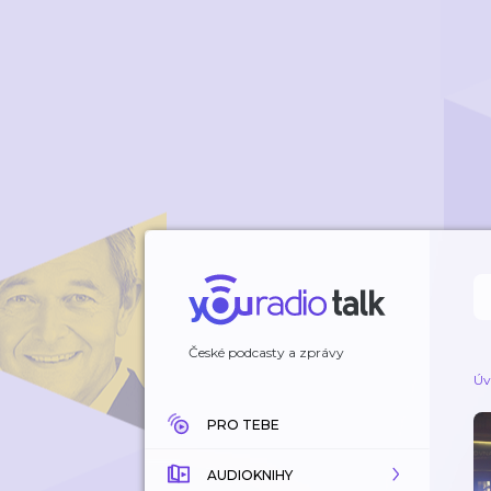
České podcasty a zprávy
Úv
PRO TEBE
AUDIOKNIHY