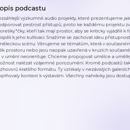
opis podcastu
ozsáhlejší výzkumné audio projekty, které prezentujeme j
odporovat pestrost přístupů, proto ke každému projektu 
oretiky*čky, kteří tak mají prostor, aby se kriticky vyjádřil
ispěli k jeho kultivaci. Snažíme se zachovat ideu přístupnos
měleckou scénu. Věnujeme se tématům, která v současném u
lik prostoru nebo jsou naopak uzavřená v kruzích současn
 v umění neorientuje. Chceme propojovat umělce a umělkyn
ožnost nalézat vzájemné porozumění. Kromě podcastů tak
zhovorů kratšího formátu. Ty vznikaly v nezávislých galerií
oplňovaly kontext k výstavám. Všechny nahrávky jsou dost