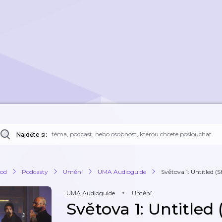
Najděte si:
od
Podcasty
Umění
UMA Audioguide
Světova 1: Untitled (S
UMA Audioguide
Umění
Světova 1: Untitled