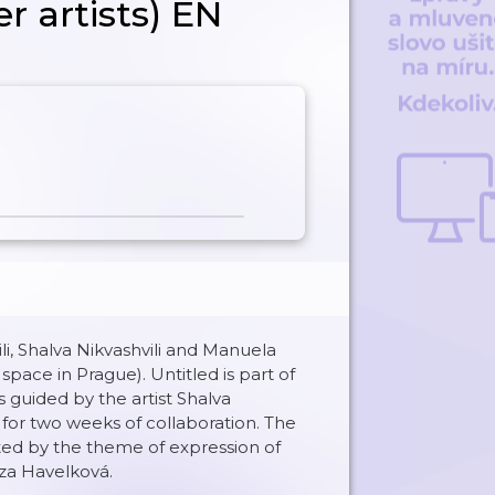
r artists) EN
li, Shalva Nikvashvili and Manuela
pace in Prague). Untitled is part of
s guided by the artist Shalva
n for two weeks of collaboration. The
d by the theme of expression of
eza Havelková.