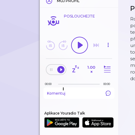
MŮJ PROFIL
P
POSLOUCHEJTE
R
p
te
př
u
to
se
m
1.00
×
ro
d
00:00
00:00
Komentuj
Aplikace Youradio Talk