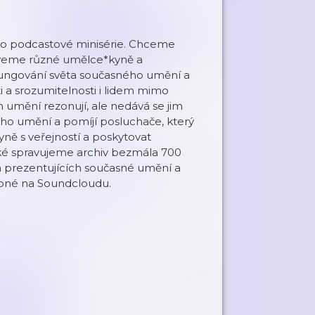
ako podcastové minisérie. Chceme
zveme různé umělce*kyně a
i k fungování světa současného umění a
ti a srozumitelnosti i lidem mimo
mění rezonují, ale nedává se jim
ého umění a pomíjí posluchače, který
ě s veřejností a poskytovat
é spravujeme archiv bezmála 700
ch prezentujících současné umění a
upné na Soundcloudu.