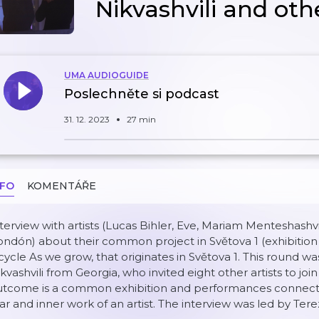
Nikvashvili and othe
UMA AUDIOGUIDE
Poslechněte si podcast
31. 12. 2023
27 min
NFO
KOMENTÁŘE
terview with artists (Lucas Bihler, Eve, Mariam Menteshashvi
ndón) about their common project in Světova 1 (exhibition s
cycle As we grow, that originates in Světova 1. This round wa
kvashvili from Georgia, who invited eight other artists to joi
utcome is a common exhibition and performances connecte
ar and inner work of an artist. The interview was led by Ter