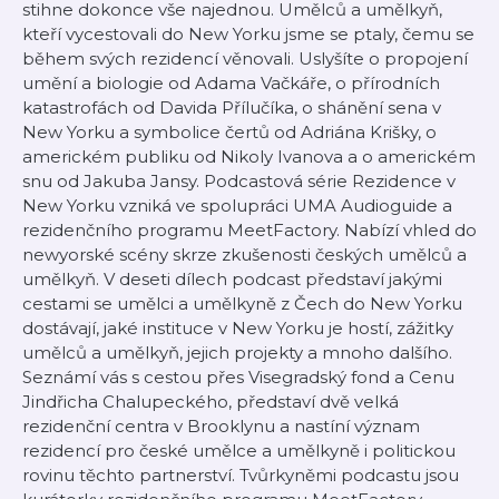
stihne dokonce vše najednou. Umělců a umělkyň,
kteří vycestovali do New Yorku jsme se ptaly, čemu se
během svých rezidencí věnovali. Uslyšíte o propojení
umění a biologie od Adama Vačkáře, o přírodních
katastrofách od Davida Přílučíka, o shánění sena v
New Yorku a symbolice čertů od Adriána Krišky, o
americkém publiku od Nikoly Ivanova a o americkém
snu od Jakuba Jansy. Podcastová série Rezidence v
New Yorku vzniká ve spolupráci UMA Audioguide a
rezidenčního programu MeetFactory. Nabízí vhled do
newyorské scény skrze zkušenosti českých umělců a
umělkyň. V deseti dílech podcast představí jakými
cestami se umělci a umělkyně z Čech do New Yorku
dostávají, jaké instituce v New Yorku je hostí, zážitky
umělců a umělkyň, jejich projekty a mnoho dalšího.
Seznámí vás s cestou přes Visegradský fond a Cenu
Jindřicha Chalupeckého, představí dvě velká
rezidenční centra v Brooklynu a nastíní význam
rezidencí pro české umělce a umělkyně i politickou
rovinu těchto partnerství. Tvůrkyněmi podcastu jsou