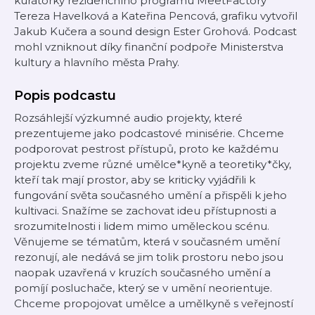
kurátorky rezidenčního programu MeetFactory
Tereza Havelková a Kateřina Pencová, grafiku vytvořil
Jakub Kučera a sound design Ester Grohová. Podcast
mohl vzniknout díky finanční podpoře Ministerstva
kultury a hlavního města Prahy.
Popis podcastu
Rozsáhlejší výzkumné audio projekty, které
prezentujeme jako podcastové minisérie. Chceme
podporovat pestrost přístupů, proto ke každému
projektu zveme různé umělce*kyně a teoretiky*čky,
kteří tak mají prostor, aby se kriticky vyjádřili k
fungování světa současného umění a přispěli k jeho
kultivaci. Snažíme se zachovat ideu přístupnosti a
srozumitelnosti i lidem mimo uměleckou scénu.
Věnujeme se tématům, která v současném umění
rezonují, ale nedává se jim tolik prostoru nebo jsou
naopak uzavřená v kruzích současného umění a
pomíjí posluchače, který se v umění neorientuje.
Chceme propojovat umělce a umělkyně s veřejností