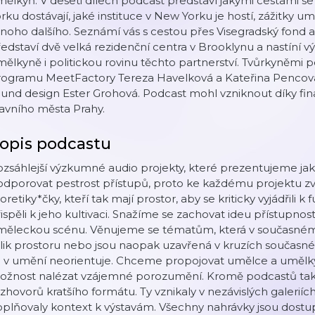
ělkyň. V deseti dílech podcast představí jakými cestami 
rku dostávají, jaké instituce v New Yorku je hostí, zážitky um
oho dalšího. Seznámí vás s cestou přes Visegradský fond 
edstaví dvě velká rezidenční centra v Brooklynu a nastíní
ělkyně i politickou rovinu těchto partnerství. Tvůrkyněmi 
ogramu MeetFactory Tereza Havelková a Kateřina Pencová, 
und design Ester Grohová. Podcast mohl vzniknout díky fin
avního města Prahy.
opis podcastu
ozsáhlejší výzkumné audio projekty, které prezentujeme j
odporovat pestrost přístupů, proto ke každému projektu 
oretiky*čky, kteří tak mají prostor, aby se kriticky vyjádřil
ispěli k jeho kultivaci. Snažíme se zachovat ideu přístupnos
měleckou scénu. Věnujeme se tématům, která v současném u
lik prostoru nebo jsou naopak uzavřená v kruzích současn
 v umění neorientuje. Chceme propojovat umělce a umělkyn
ožnost nalézat vzájemné porozumění. Kromě podcastů tak
zhovorů kratšího formátu. Ty vznikaly v nezávislých galerií
oplňovaly kontext k výstavám. Všechny nahrávky jsou dost