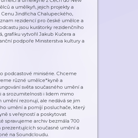
se umělci a umělkyně z Čech do New
ělců a umělkyň, jejich projekty a
a Cenu Jindřicha Chalupeckého,
 význam rezidencí pro české umělce a
podcastu jsou kurátorky rezidenčního
grafiku vytvořil Jakub Kučera a
anční podpoře Ministerstva kultury a
ako podcastové minisérie. Chceme
zveme různé umělce*kyně a
i k fungování světa současného umění a
ti a srozumitelnosti i lidem mimo
mění rezonují, ale nedává se jim
ého umění a pomíjí posluchače, který
ě s veřejností a poskytovat
é spravujeme archiv bezmála 700
ch prezentujících současné umění a
upné na Soundcloudu.