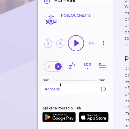
um
MŮJ PROFIL
Yo
mn
POSLOUCHEJTE
př
um
pr
so
hl
P
1.00
×
R
p
00:00
00:00
te
př
Komentuj
u
to
se
Aplikace Youradio Talk
m
ro
d