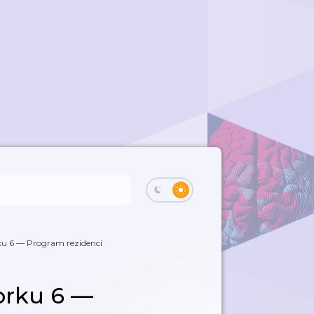
ku 6 — Program rezidencí
orku 6 —