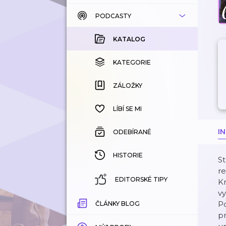
PODCASTY
KATALOG
KOUPENÉ
KATALOG
KATEGORIE
KATEGORIE
ZÁLOŽKY
ZÁLOŽKY
HISTORIE
LÍBÍ SE MI
I
ODEBÍRANÉ
HISTORIE
St
re
EDITORSKÉ TIPY
Kr
vy
P
ČLÁNKY BLOG
p