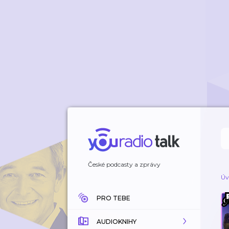
České podcasty a zprávy
Úv
PRO TEBE
AUDIOKNIHY