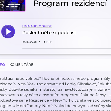
Program rezidencí
UMA AUDIOGUIDE
Poslechněte si podcast
19. 5. 2025
18 min
NFO
KOMENTÁŘE
ruktura nebo volnost? Rovné příležitosti nebo program šit
zidencí v New Yorku se dozvíte od Lenky Glisníkové, Jakuba
išky. Dozvíte se, jaká místa stojí za návštěvu, zda je možné
stavovat a taky něco o osobním programu Jakuba Jansy, kt
odcastová série Rezidence v New Yorku vzniká ve spoluprá
rogramu MeetFactory. Nabízí vhled do newyorské scény skr