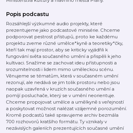
Ministerstva kultury a hlavního města Prahy.
Popis podcastu
Rozsáhlejší výzkumné audio projekty, které
prezentujeme jako podcastové minisérie. Chceme
podporovat pestrost přístupů, proto ke každému
projektu zveme různé umělce*kyně a teoretiky*čky,
kteří tak mají prostor, aby se kriticky vyjádřili k
fungování světa současného umění a přispěli k jeho
kultivaci. Snažíme se zachovat ideu přístupnosti a
srozumitelnosti i lidem mimo uměleckou scénu.
Věnujeme se tématům, která v současném umění
rezonují, ale nedává se jim tolik prostoru nebo jsou
naopak uzavřená v kruzích současného umění a
pomíjí posluchače, který se v umění neorientuje.
Chceme propojovat umělce a umělkyně s veřejností
a poskytovat možnost nalézat vzájemné porozumění.
Kromě podcastů také spravujeme archiv bezmála
700 rozhovorů kratšího formátu. Ty vznikaly v
nezávislých galeriích prezentujících současné umění