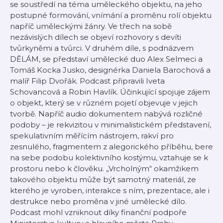
se soustředí na téma uměleckého objektu, na jeho
postupné formování, vnímání a proměnu rolí objektu
napříč uměleckými žánry. Ve třech na sobě
nezávislých dílech se objeví rozhovory s devíti
tvůrkyněmi a tvůrci. V druhém díle, s podnázvem
DĚLÁM, se představí umělecké duo Alex Selmeci a
Tomáš Kocka Jusko, designérka Daniela Barochová a
malíř Filip Dvořák. Podcast připravili Iveta
Schovancová a Robin Havlík. Účinkující spojuje zájem
o objekt, který se v různém pojetí objevuje v jejich
tvorbě. Napříč audio dokumentem nabývá rozličné
podoby – je rekvizitou v minimalistickém představení,
spekulativním měřícím nástrojem, rakví pro
zesnulého, fragmentem z alegorického příběhu, bere
na sebe podobu kolektivního kostýmu, vztahuje se k
prostoru nebo k člověku. „Vrcholným“ okamžikem
takového objektu může být samotný materiál, ze
kterého je vyroben, interakce s ním, prezentace, ale i
destrukce nebo proměna v jiné umělecké dílo.
Podcast mohl vzniknout díky finanční podpoře