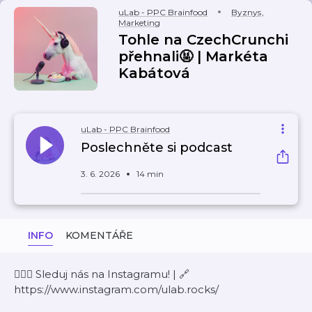
uLab - PPC Brainfood
Byznys
,
Marketing
Tohle na CzechCrunchi
přehnali🤬 | Markéta
Kabátová
uLab - PPC Brainfood
Poslechněte si podcast
3. 6. 2026
14 min
INFO
KOMENTÁŘE
🙋🏻‍♀️ Sleduj nás na Instagramu! | 🔗
https://www.instagram.com/ulab.rocks/