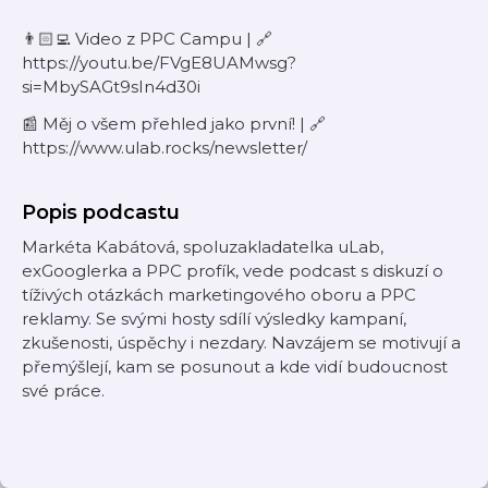
👨🏻‍💻 Video z PPC Campu | 🔗
https://youtu.be/FVgE8UAMwsg?
si=MbySAGt9sIn4d30i
📰 Měj o všem přehled jako první! | 🔗
https://www.ulab.rocks/newsletter/
Popis podcastu
Markéta Kabátová, spoluzakladatelka uLab,
exGooglerka a PPC profík, vede podcast s diskuzí o
tíživých otázkách marketingového oboru a PPC
reklamy. Se svými hosty sdílí výsledky kampaní,
zkušenosti, úspěchy i nezdary. Navzájem se motivují a
přemýšlejí, kam se posunout a kde vidí budoucnost
své práce.