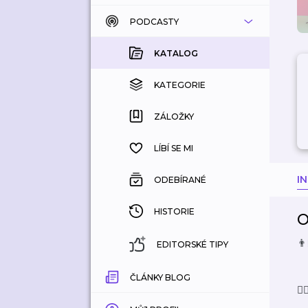
PODCASTY
KATALOG
KOUPENÉ
KATALOG
KATEGORIE
KATEGORIE
ZÁLOŽKY
ZÁLOŽKY
HISTORIE
LÍBÍ SE MI
I
ODEBÍRANÉ
HISTORIE
O
👨
EDITORSKÉ TIPY
ČLÁNKY BLOG
🙋