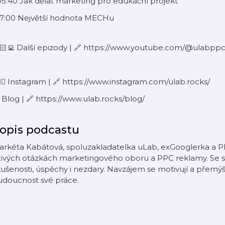
05:40 Jak dělat marketing pro edukační projekt
:17:00 Největší hodnota MECHu
🏻‍💻 Další epizody | 🔗 https://www.youtube.com/@ulabpp
🏻‍♀️ Instagram | 🔗 https://www.instagram.com/ulab.rocks/
 Blog | 🔗 https://www.ulab.rocks/blog/
opis podcastu
rkéta Kabátová, spoluzakladatelka uLab, exGooglerka a PPC
živých otázkách marketingového oboru a PPC reklamy. Se sv
ušenosti, úspěchy i nezdary. Navzájem se motivují a přemýš
udoucnost své práce.