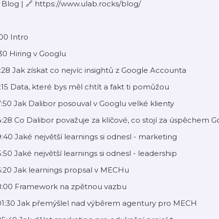
 Blog | 🔗 https://www.ulab.rocks/blog/
00 Intro
30 Hiring v Googlu
:28 Jak získat co nejvíc insightů z Google Accounta
:15 Data, které bys měl chtít a fakt ti pomůžou
:50 Jak Dalibor posouval v Googlu velké klienty
:28 Co Dalibor považuje za klíčové, co stojí za úspěchem 
:40 Jaké největší learnings si odnesl - marketing
:50 Jaké největší learnings si odnesl - leadership
:20 Jak learnings propsal v MECHu
8:00 Framework na zpětnou vazbu
:01:30 Jak přemýšlel nad výběrem agentury pro MECH