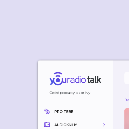
České podcasty a zprávy
Úv
PRO TEBE
AUDIOKNIHY