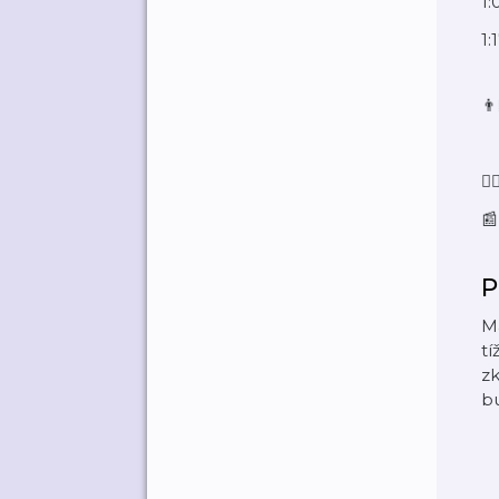
1:
1
👨
🙋
📰
P
Ma
tí
zk
b