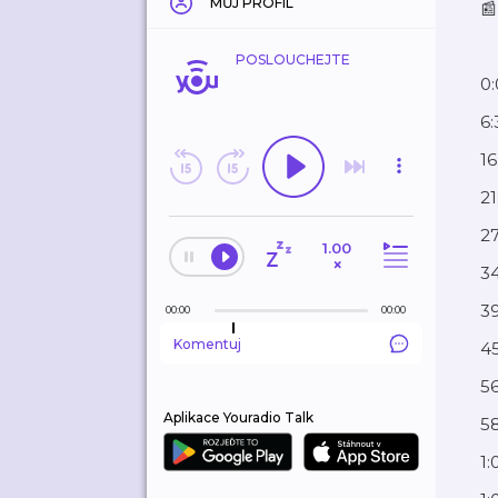
MŮJ PROFIL
📰
POSLOUCHEJTE
0:
6:
16
21
27
1.00
×
34
39
00:00
00:00
Komentuj
45
56
Aplikace Youradio Talk
5
1