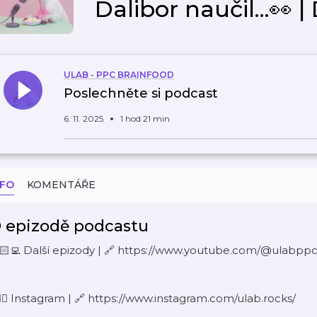
Dalibor naučil...👀 |
ULAB - PPC BRAINFOOD
Poslechněte si podcast
6. 11. 2025
1 hod 21 min
NFO
KOMENTÁŘE
 epizodě podcastu
🏻‍💻 Další epizody | 🔗 https://www.youtube.com/@ulabpp
🏻‍♀️ Instagram | 🔗 https://www.instagram.com/ulab.rocks/