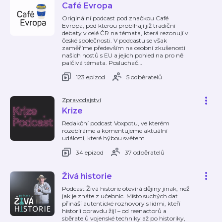
Café Evropa
Originální podcast pod značkou Café
Evropa, pod kterou probíhají již tradiční
debaty v celé ČR na témata, která rezonují v
české společnosti. V podcastu se však
zaměříme především na osobní zkušenosti
našich hostů s EU a jejich pohled na pro ně
palčivá témata. Posluchač
…
123 epizod
5 odběratelů
Zpravodajství
Krize
Redakční podcast Voxpotu, ve kterém
rozebíráme a komentujeme aktuální
události, které hýbou světem.
34 epizod
37 odběratelů
Živá historie
Podcast Živá historie otevírá dějiny jinak, než
jak je znáte z učebnic. Místo suchých dat
přináší autentické rozhovory s lidmi, kteří
historii opravdu žijí – od reenactorů a
sběratelů vojenské techniky až po historiky,