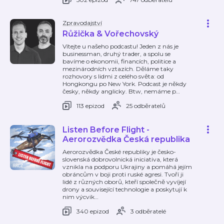
Zpravodajství
Růžička & Vořechovský
Vítejte u našeho podcastu! Jeden z nás je
businessman, druhý trader, a spolu se
bavíme o ekonomii, financích, politice a
mezinárodních vztazích. Děláme taky
rozhovory s lidmi z celého světa: od
Hongkongu po New York. Podcast je někdy
česky, někdy anglicky. Btw, nemáme p
…
113 epizod
25 odběratelů
Listen Before Flight -
Aerorozvědka Česká republika
Aerorozvědka České republiky je česko-
slovenská dobrovolnická iniciativa, která
vznikla na podporu Ukrajiny a pomáhá jejím
obráncům v boji proti ruské agresi. Tvoří ji
lidé z různých oborů, kteří společně vyvíjejí
drony a související technologie a poskytují k
nim výcvik
…
340 epizod
3 odběratelé