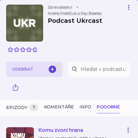
Zpravodajství
Andrej Poleščuk a Ray Baseley
Podcast Ukrcast
ODEBÍRAT
KOMENTÁŘE
INFO
PODOBNÉ
EPIZODY
7
Komu zvoní hrana
Všechno, co jste chtěli vědět o válce na