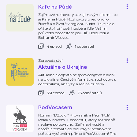
Kafe na Půdě
Zajímavé rozhovory se zajímavými lidmi - to
je Kafe na Půdě! Rozhovory o regionu, o
životě a o životě v regionu Sudet. Také ale o
přátelství, přírodě, hudbě a jídle. Vašimi
průvodci podcastem jsou Jiří Holoubek a
Bohumír Vítovec.
4 epizod
1 odběratel
Zpravodajství
Aktuálne o Ukrajine
Aktuálne a objektívne spravodajstvo o dianí
na Ukrajine. Čerstvé informácie, rozhovory s
odborníkmi, analýzy a reálne príbehy.
351 epizod
75 odběratelů
PodVocasem
Roman "Džoukr" Provazník a Petr "Poli"
Polák v novém IT podcastu, který rozhodně
neplave po povrchu. Zajímaví hosté a
neotřelá témata do hloubky v hodinovém
pořadu vysílaném přímo #PodVocasem! Pro