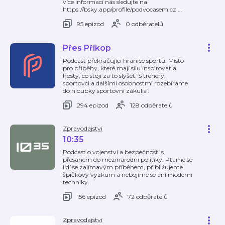
více informací nás sledujte na
https://bsky.app/profile/podvocasem.cz
…
95 epizod
0 odběratelů
Přes Příkop
Podcast překračující hranice sportu. Místo
pro příběhy, které mají sílu inspirovat a
hosty, co stojí za to slyšet. S trenéry,
sportovci a dalšími osobnostmi rozebíráme
do hloubky sportovní zákulisí.
294 epizod
128 odběratelů
Zpravodajství
10:35
Podcast o vojenství a bezpečnosti s
přesahem do mezinárodní politiky. Ptáme se
lidí se zajímavým příběhem, přibližujeme
špičkový výzkum a nebojíme se ani moderní
techniky.
156 epizod
72 odběratelů
Zpravodajství