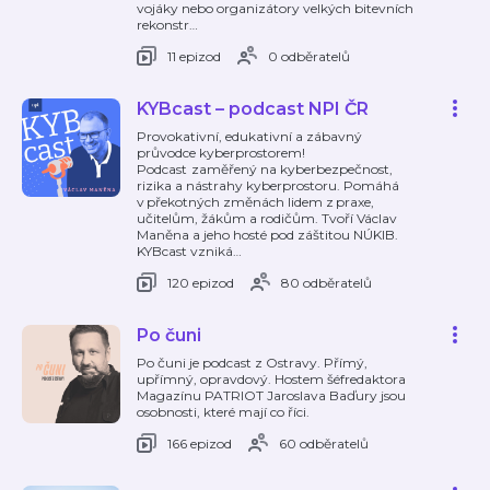
vojáky nebo organizátory velkých bitevních
rekonstr
…
11 epizod
0 odběratelů
KYBcast – podcast NPI ČR
Provokativní, edukativní a zábavný
průvodce kyberprostorem!
Podcast zaměřený na kyberbezpečnost,
rizika a nástrahy kyberprostoru. Pomáhá
v překotných změnách lidem z praxe,
učitelům, žákům a rodičům. Tvoří Václav
Maněna a jeho hosté pod záštitou NÚKIB.
KYBcast vzniká
…
120 epizod
80 odběratelů
Po čuni
Po čuni je podcast z Ostravy. Přímý,
upřímný, opravdový. Hostem šéfredaktora
Magazínu PATRIOT Jaroslava Baďury jsou
osobnosti, které mají co říci.
166 epizod
60 odběratelů