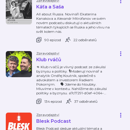
Zpravodajství
Káťa a Saša
All about Russia. Novináři Ekaterina
Kanakova a Alexandr Mitrofanov ve svém
novém podcastu diskutují o aktuálních
tématech týkajících se Ruska a jeho vlivu na
svět kolem nás.
90 epizod
22 odběratelů
Zpravodajství
Klub rváčů
👊 Klub rváčů je vlivný podcast ze zákulisí
byznysu a politiky. 🎙️Moderují novinář a
analytik Ondřej Koutník, společně s
advokátem a investorem Radkem
Pokorným. 🗣️ Jdeme do hloubky.
Mluvíme v kontextu. Nahlížíme do zákulisí
politiky a byznysu. a7c17291-d0ef-4064-
…
134 epizod
37 odběratelů
Zpravodajství
Blesk Podcast
Blesk Podcast sleduje aktuální témata a