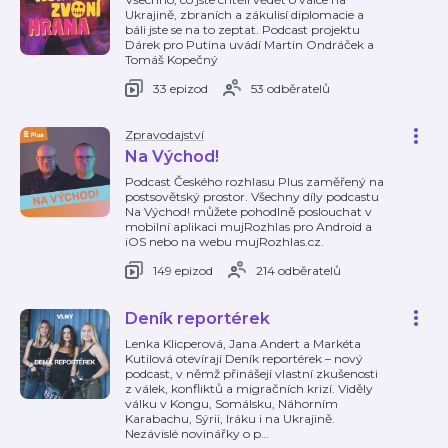
Ukrajině, zbraních a zákulisí diplomacie a
báli jste se na to zeptat. Podcast projektu
Dárek pro Putina uvádí Martin Ondráček a
Tomáš Kopečný
33 epizod
53 odběratelů
Zpravodajství
Na Východ!
Podcast Českého rozhlasu Plus zaměřený na
postsovětský prostor. Všechny díly podcastu
Na Východ! můžete pohodlně poslouchat v
mobilní aplikaci mujRozhlas pro Android a
iOS nebo na webu mujRozhlas.cz.
149 epizod
214 odběratelů
Deník reportérek
Lenka Klicperová, Jana Andert a Markéta
Kutilová otevírají Deník reportérek – nový
podcast, v němž přinášejí vlastní zkušenosti
z válek, konfliktů a migračních krizí. Viděly
válku v Kongu, Somálsku, Náhorním
Karabachu, Sýrii, Iráku i na Ukrajině.
Nezávislé novinářky o p
…