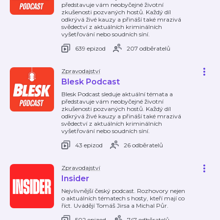
představuje vám neobyčejné životní
zkušenosti pozvaných hostů. Každý díl
odkrývá živé kauzy a přináší také mrazivá
svědectví z aktuálních kriminálních
vyšetřování nebo soudních síní.
639 epizod
207 odběratelů
Zpravodajství
Blesk Podcast
Blesk Podcast sleduje aktuální témata a
představuje vám neobyčejné životní
zkušenosti pozvaných hostů. Každý díl
odkrývá živé kauzy a přináší také mrazivá
svědectví z aktuálních kriminálních
vyšetřování nebo soudních síní.
43 epizod
26 odběratelů
Zpravodajství
Insider
Nejvlivnější český podcast. Rozhovory nejen
o aktuálních tématech s hosty, kteří mají co
říct. Uvádějí Tomáš Jirsa a Michal Půr.
502 epizod
747 odběratelů