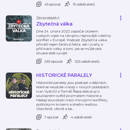
45 epizod
15 odběratelů
Zpravodajství
Zbytečná válka
Dne 24. února 2022 započal útokem
ruských vojsk na Ukrajinu nejnovější válečný
konflikt v Evropě. Podcast Zbytečná válka
přináší nejen čerstvá fakta, ale i úvahy o
příčinách války a tom, jak se může celá
situace dále vyvíjet.
263 epizod
525 odběratelů
HISTORICKÉ PARALELY
Historické paralely jsou podcast o dějinách,
které se neustále vracejí v nových podobách.
Ivan Vystrčil a Tomáš Řepa diskutují o
současném světě prizmatem historie a
hledají souvislosti mezi minulými konflikty,
politickými krizemi a dnešní realitou.
Otevřeně, věcně a be
…
7 epizod
4 odběratelé