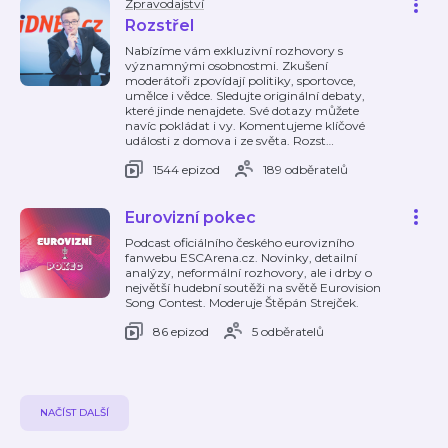
Zpravodajství
Rozstřel
Nabízíme vám exkluzivní rozhovory s
významnými osobnostmi. Zkušení
moderátoři zpovídají politiky, sportovce,
umělce i vědce. Sledujte originální debaty,
které jinde nenajdete. Své dotazy můžete
navíc pokládat i vy. Komentujeme klíčové
události z domova i ze světa. Rozst
…
1544 epizod
189 odběratelů
Eurovizní pokec
Podcast oficiálního českého eurovizního
fanwebu ESCArena.cz. Novinky, detailní
analýzy, neformální rozhovory, ale i drby o
největší hudební soutěži na světě Eurovision
Song Contest. Moderuje Štěpán Strejček.
86 epizod
5 odběratelů
NAČÍST DALŠÍ